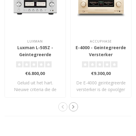
LUXMAN
ACCUPHASE
Luxman L-505Z -
E-4000 - Geintegreerde
Geintegreerde
Versterker
Versterker
€6.800,00
€9.300,00
Geluid uit het hart.
De E-4000 geïntegreerde
Nieuwe criteria die de
versterker is de opvolger
standaard opnieu..
van Accuph..