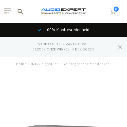
0
MENU
100% Klanttevredenheid
VANDAAG OPEN VANAF 10:00 •
BEZOEK ONZE WINKEL IN DEN BOSCH
Home
/
IN100 Signature - Geintegreerde Versterker