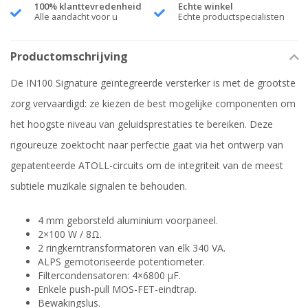
100% klanttevredenheid
Echte winkel
Alle aandacht voor u
Echte productspecialisten
Productomschrijving
De IN100 Signature geïntegreerde versterker is met de grootste
zorg vervaardigd: ze kiezen de best mogelijke componenten om
het hoogste niveau van geluidsprestaties te bereiken. Deze
rigoureuze zoektocht naar perfectie gaat via het ontwerp van
gepatenteerde ATOLL-circuits om de integriteit van de meest
subtiele muzikale signalen te behouden.
4 mm geborsteld aluminium voorpaneel.
2×100 W / 8Ω.
2 ringkerntransformatoren van elk 340 VA.
ALPS gemotoriseerde potentiometer.
Filtercondensatoren: 4×6800 μF.
Enkele push-pull MOS-FET-eindtrap.
Bewakingslus.