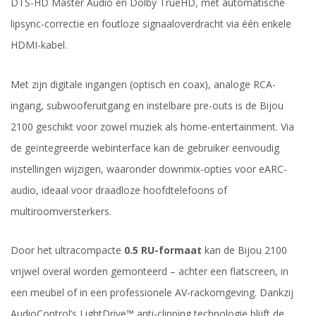
DTS-HD Master Audio en Dolby TrueHD, met automatische
lipsync-correctie en foutloze signaaloverdracht via één enkele
HDMI-kabel.
Met zijn digitale ingangen (optisch en coax), analoge RCA-
ingang, subwooferuitgang en instelbare pre-outs is de Bijou
2100 geschikt voor zowel muziek als home-entertainment. Via
de geïntegreerde webinterface kan de gebruiker eenvoudig
instellingen wijzigen, waaronder downmix-opties voor eARC-
audio, ideaal voor draadloze hoofdtelefoons of
multiroomversterkers.
Door het ultracompacte
0.5 RU-formaat
kan de Bijou 2100
vrijwel overal worden gemonteerd – achter een flatscreen, in
een meubel of in een professionele AV-rackomgeving. Dankzij
AudioControl’s LightDrive™ anti-clipping technologie blijft de