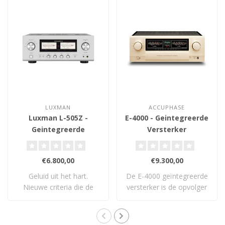
LUXMAN
ACCUPHASE
Luxman L-505Z -
E-4000 - Geintegreerde
Geintegreerde
Versterker
Versterker
€6.800,00
€9.300,00
Geluid uit het hart.
De E-4000 geïntegreerde
Nieuwe criteria die de
versterker is de opvolger
standaard opnieu..
van Accuph..