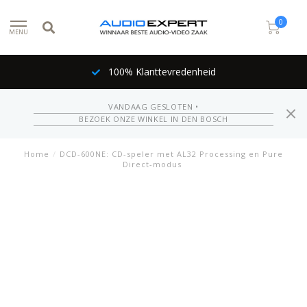
0
MENU
100% Klanttevredenheid
VANDAAG GESLOTEN •
BEZOEK ONZE WINKEL IN DEN BOSCH
Home
/
DCD-600NE: CD-speler met AL32 Processing en Pure
Direct-modus