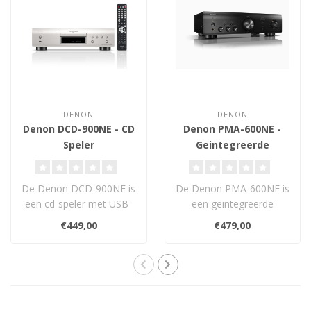
DENON
DENON
Denon DCD-900NE - CD
Denon PMA-600NE -
Speler
Geintegreerde
Versterker
De Denon DCD-900NE is
De Denon PMA-600NE is
een cd-speler met USB-
een geintegreerde
ingang, Advanced AL32
versterker met 45W per
€449,00
€479,00
Processing Plu..
kanaal (8 ohm), B..