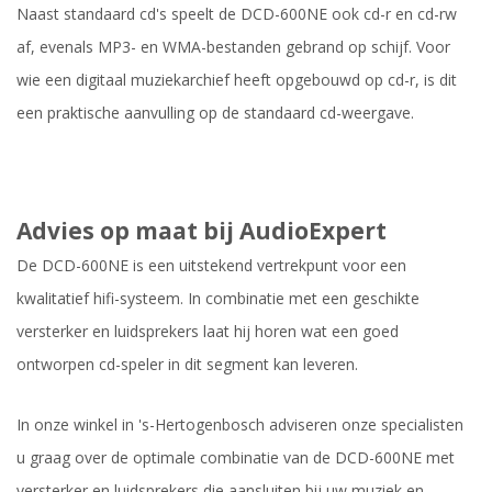
Naast standaard cd's speelt de DCD-600NE ook cd-r en cd-rw
af, evenals MP3- en WMA-bestanden gebrand op schijf. Voor
wie een digitaal muziekarchief heeft opgebouwd op cd-r, is dit
een praktische aanvulling op de standaard cd-weergave.
Advies op maat bij AudioExpert
De DCD-600NE is een uitstekend vertrekpunt voor een
kwalitatief hifi-systeem. In combinatie met een geschikte
versterker en luidsprekers laat hij horen wat een goed
ontworpen cd-speler in dit segment kan leveren.
In onze winkel in 's-Hertogenbosch adviseren onze specialisten
u graag over de optimale combinatie van de DCD-600NE met
versterker en luidsprekers die aansluiten bij uw muziek en