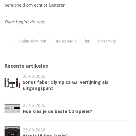
bereidheid om echt te luisteren.
Daar begint de rest.
Geluidskwaliteit
Hi-Res Audio
hifi
Streaming
Recente artikelen
30-06-2026
Sonus faber Olympica G3: verfijning als
uitgangspunt
27-06-2026
Hoe kies je de beste CD-Speler?
25-06-2026
Wat is Hi-Res Audio?