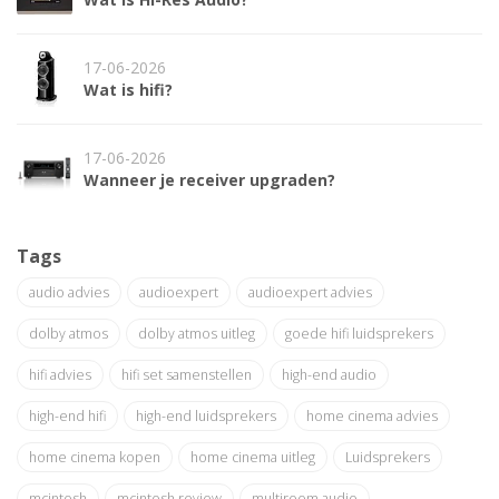
17-06-2026
Wat is hifi?
17-06-2026
Wanneer je receiver upgraden?
Tags
audio advies
audioexpert
audioexpert advies
dolby atmos
dolby atmos uitleg
goede hifi luidsprekers
hifi advies
hifi set samenstellen
high-end audio
high-end hifi
high-end luidsprekers
home cinema advies
home cinema kopen
home cinema uitleg
Luidsprekers
mcintosh
mcintosh review
multiroom audio