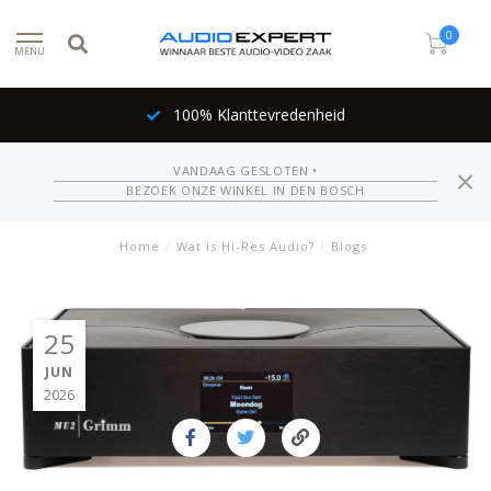
0
MENU
Inruil mogelijk
VANDAAG GESLOTEN •
BEZOEK ONZE WINKEL IN DEN BOSCH
Home
/
Wat is Hi-Res Audio?
/
Blogs
25
JUN
2026