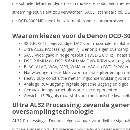
die subtiele details en dynamiek in muziek reproduceert met ee
streaming-equivalent zou verwachten. SACD, standaard cd, 
de DCD-3000NE speelt het allemaal, zonder compromissen.
Waarom kiezen voor de Denon DCD-3
384kHz/32-bit viervoudige DAC voor maximale resolutie
Ultra AL32 Processing (gen 7): Denon's eigen oversampl
SACD-weergave in hoge resolutie (DSD 2.8MHz), naast s
DSD 2.8MHz en DSD 5.6MHz via DVD-R/RW voor digital
FLAC, ALAC, WAV, MP3, WMA en AAC via DVD-R/RW en 
Nauwkeurige masterklok voor minimale jitter en optimale
Heavy-duty constructie met trillingsonderdrukking voor 
Analoge RCA-uitgang, digitale optische uitgang en digital
Gemaakt in Japan met ultra-precisiecomponenten
Gewicht 13,7kg als maatstaf voor mechanische kwaliteit
Ultra AL32 Processing: zevende gener
oversamplingtechnologie
AL32 Processing is Denon's eigen aanpak voor digitale signaal
digitale signaal op 32-bit precisie door verloren gegane infor