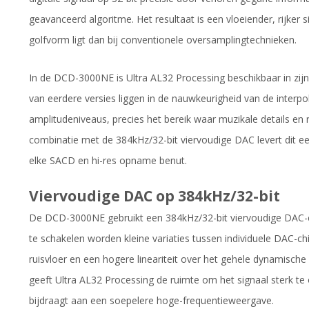
geavanceerd algoritme. Het resultaat is een vloeiender, rijker s
golfvorm ligt dan bij conventionele oversamplingtechnieken.
In de DCD-3000NE is Ultra AL32 Processing beschikbaar in zijn
van eerdere versies liggen in de nauwkeurigheid van de interpol
amplitudeniveaus, precies het bereik waar muzikale details en 
combinatie met de 384kHz/32-bit viervoudige DAC levert dit ee
elke SACD en hi-res opname benut.
Viervoudige DAC op 384kHz/32-bit
De DCD-3000NE gebruikt een 384kHz/32-bit viervoudige DAC-co
te schakelen worden kleine variaties tussen individuele DAC-chi
ruisvloer en een hogere lineariteit over het gehele dynamisch
geeft Ultra AL32 Processing de ruimte om het signaal sterk t
bijdraagt aan een soepelere hoge-frequentieweergave.