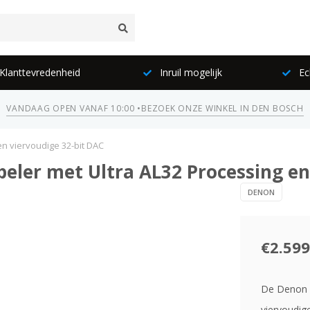
lanttevredenheid
Inruil mogelijk
Ec
VANDAAG OPEN VANAF 10:00 •
BEZOEK ONZE WINKEL IN DEN BOSCH
n viervoudige 32-bit DAC
ler met Ultra AL32 Processing en 
DENON
€2.599
De Denon 
viervoudig