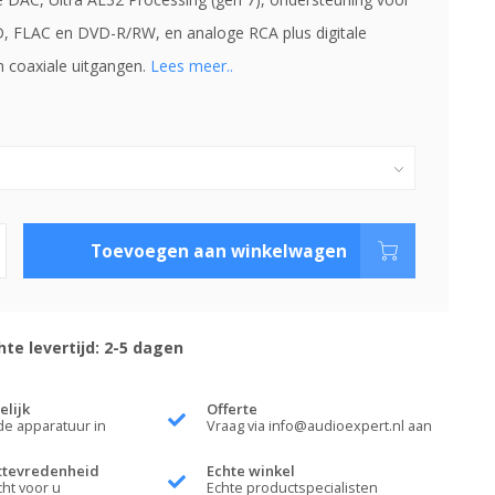
 FLAC en DVD-R/RW, en analoge RCA plus digitale
n coaxiale uitgangen.
Lees meer..
Toevoegen aan winkelwagen
te levertijd: 2-5 dagen
elijk
Offerte
de apparatuur in
Vraag via
info@audioexpert.nl
aan
ttevredenheid
Echte winkel
cht voor u
Echte productspecialisten