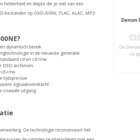
n helderheid en diepte die je niet van een
DSD-bestanden op DVD-R/RW, FLAC, ALAC, MP3:
Denon 
000NE?
 en dynamisch bereik
De Denon
ingtechnologie in de nieuwste generatie
cd-s
tandaard cd en cd-r/rw
Proces
e DSD-archieven
19
cd-r/rw
 tijdsprecisie
zuivere signaaloverdracht
e coaxiale uitgang
atie
verwerking. De technologie reconstrueert het
matie tussen de samples te interpoleren met een