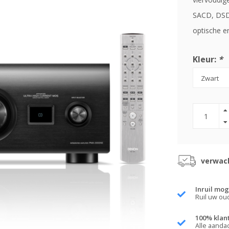
SACD, DSD,
optische e
Kleur:
*
verwach
Inruil mog
Ruil uw ou
100% klan
Alle aanda