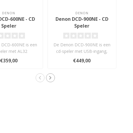
DENON
DENON
DCD-600NE - CD
Denon DCD-900NE - CD
De
Speler
Speler
 DCD-600NE is een
De Denon DCD-900NE is een
D
peler met AL32
cd-speler met USB-ingang,
e
sing, Burr Brown
Advanced AL32 Processing
A
€359,00
€449,00
2kHz/32-bi..
Plu..