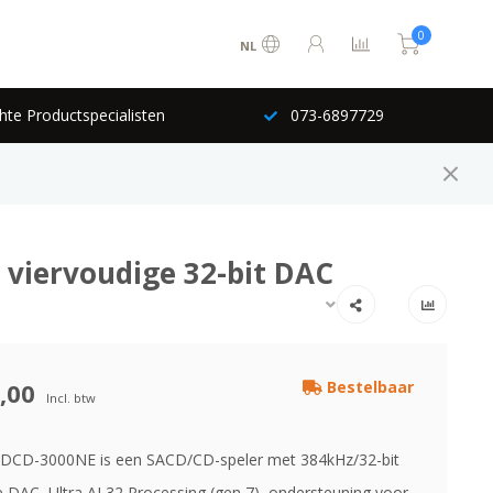
0
NL
hte Productspecialisten
073-6897729
viervoudige 32-bit DAC
,00
Bestelbaar
Incl. btw
DCD-3000NE is een SACD/CD-speler met 384kHz/32-bit
e DAC, Ultra AL32 Processing (gen 7), ondersteuning voor