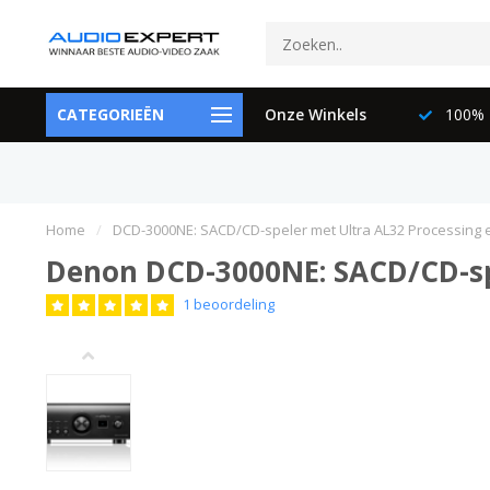
ctspecialisten
CATEGORIEËN
073-6897729
Onze Winkels
100% K
Home
/
DCD-3000NE: SACD/CD-speler met Ultra AL32 Processing e
Denon DCD-3000NE: SACD/CD-spe
1 beoordeling