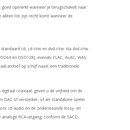
pas goed opmerkt wanneer je terugschakelt naar
die alleen tot zijn recht komt wanneer de
andaard cd, cd-r/rw en dvd-r/rw. Via dvd-r/rw
(DSD64 en DSD128), evenals FLAC, ALAC, WAV,
l archief op schijf naast een traditionele
 digitaal coaxiaal, geven u de vrijheid om de
 DAC of versterker, of als standalone speler
voor cd-audio en de ondersteunde lossy- en
 de analoge RCA-uitgang, conform de SACD-