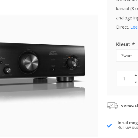
kanaal (8 
analoge in
Direct.
Lee
Kleur:
*
verwach
Inruil mog
Ruil uw ou