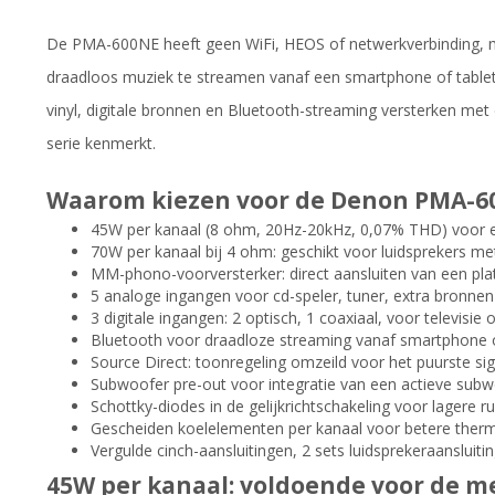
De PMA-600NE heeft geen WiFi, HEOS of netwerkverbinding, 
draadloos muziek te streamen vanaf een smartphone of tablet.
vinyl, digitale bronnen en Bluetooth-streaming versterken met
serie kenmerkt.
Waarom kiezen voor de Denon PMA-6
45W per kanaal (8 ohm, 20Hz-20kHz, 0,07% THD) voor ee
70W per kanaal bij 4 ohm: geschikt voor luidsprekers me
MM-phono-voorversterker: direct aansluiten van een p
5 analoge ingangen voor cd-speler, tuner, extra bronne
3 digitale ingangen: 2 optisch, 1 coaxiaal, voor televisie 
Bluetooth voor draadloze streaming vanaf smartphone o
Source Direct: toonregeling omzeild voor het puurste si
Subwoofer pre-out voor integratie van een actieve sub
Schottky-diodes in de gelijkrichtschakeling voor lagere ru
Gescheiden koelelementen per kanaal voor betere therm
Vergulde cinch-aansluitingen, 2 sets luidsprekeraansluit
45W per kanaal: voldoende voor de m