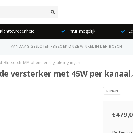
lanttevredenheid
Inruil mogelijk
Ec
VANDAAG GESLOTEN •
BEZOEK ONZE WINKEL IN DEN BOSCH
l, Bluetooth, MM-phono en digitale ingangen
de versterker met 45W per kanaal
DENON
€479,
De Denon P