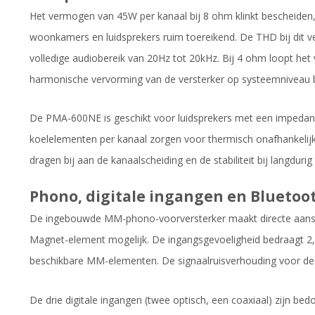
Het vermogen van 45W per kanaal bij 8 ohm klinkt bescheiden
woonkamers en luidsprekers ruim toereikend. De THD bij dit
volledige audiobereik van 20Hz tot 20kHz. Bij 4 ohm loopt he
harmonische vervorming van de versterker op systeemniveau 
De PMA-600NE is geschikt voor luidsprekers met een impedan
koelelementen per kanaal zorgen voor thermisch onafhankelijke
dragen bij aan de kanaalscheiding en de stabiliteit bij langdur
Phono, digitale ingangen en Bluetoot
De ingebouwde MM-phono-voorversterker maakt directe aanslu
Magnet-element mogelijk. De ingangsgevoeligheid bedraagt 2,5
beschikbare MM-elementen. De signaalruisverhouding voor de
De drie digitale ingangen (twee optisch, een coaxiaal) zijn bed