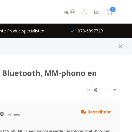
0
NL
hte Productspecialisten
073-6897729
, Bluetooth, MM-phono en
00
Bestelbaar
Incl. btw
MA-600NE is een geintegreerde versterker met 45W per