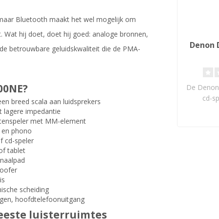
maar Bluetooth maakt het wel mogelijk om
 Wat hij doet, doet hij goed: analoge bronnen,
Denon 
 de betrouwbare geluidskwaliteit die de PMA-
00NE?
De Denon
cd-s
n breed scala aan luidsprekers
Proces
t lagere impedantie
19
latenspeler met MM-element
n en phono
of cd-speler
f tablet
gnaalpad
woofer
is
ische scheiding
ingen, hoofdtelefoonuitgang
eeste luisterruimtes