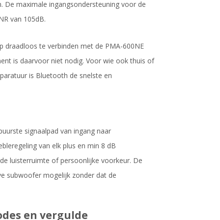
ron. De maximale ingangsondersteuning voor de
SNR van 105dB.
top draadloos te verbinden met de PMA-600NE
nt is daarvoor niet nodig. Voor wie ook thuis of
paratuur is Bluetooth de snelste en
 puurste signaalpad van ingang naar
ebleregeling van elk plus en min 8 dB
de luisterruimte of persoonlijke voorkeur. De
ve subwoofer mogelijk zonder dat de
odes en vergulde