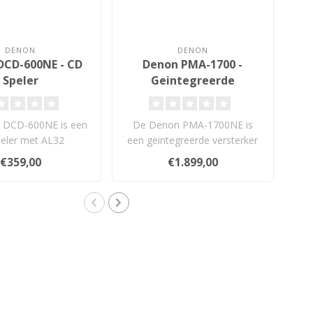
DENON
DENON
DCD-600NE - CD
Denon PMA-1700 -
Speler
Geintegreerde
Versterker
 DCD-600NE is een
De Denon PMA-1700NE is
D
peler met AL32
een geintegreerde versterker
sing, Burr Brown
met 70W per kanaal (8 ohm), ..
ne
€359,00
€1.899,00
2kHz/32-bi..