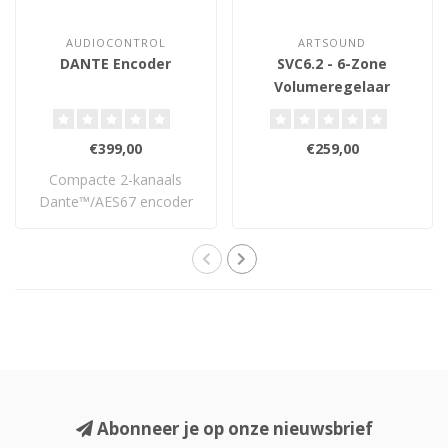
AUDIOCONTROL
ARTSOUND
DANTE Encoder
SVC6.2 - 6-Zone
Volumeregelaar
€399,00
€259,00
Compacte 2-kanaals
Dante™/AES67 encoder
met PoE die analoge ..
Abonneer je op onze nieuwsbrief