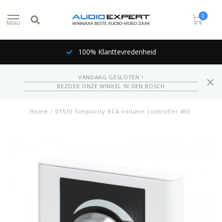
0
MENU
100% Klanttevredenheid
VANDAAG GESLOTEN •
BEZOEK ONZE WINKEL IN DEN BOSCH
Home
/
01510 Simplicity RCA volume controller Wit