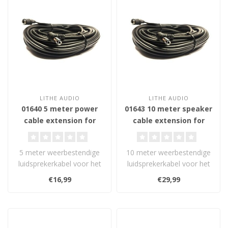
LITHE AUDIO
LITHE AUDIO
01640 5 meter power
01643 10 meter speaker
cable extension for
cable extension for
garden speaker
garden speaker
5 meter weerbestendige
10 meter weerbestendige
luidsprekerkabel voor het
luidsprekerkabel voor het
verlengen van de
verlengen van de
€16,99
€29,99
verbinding tus..
verbinding tu..