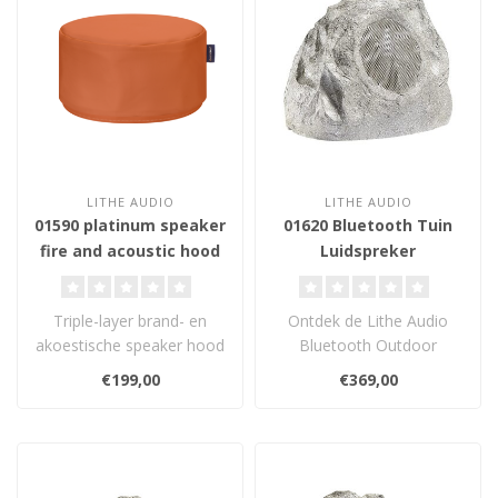
LITHE AUDIO
LITHE AUDIO
01590 platinum speaker
01620 Bluetooth Tuin
fire and acoustic hood
Luidspreker
290
Triple-layer brand- en
Ontdek de Lithe Audio
akoestische speaker hood
Bluetooth Outdoor
voor 6,5" en 8"
Garden Rock Speaker –
€199,00
€369,00
plafondluidsprek..
een weerbestendi..