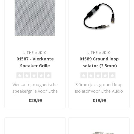
LITHE AUDIO
LITHE AUDIO
01587 - Vierkante
01589 Ground loop
Speaker Grille
isolator (3.5mm)
Vierkante, magnetische
3.5mm jack ground loop
speakergrille voor Lithe
isolator voor Lithe Audio
Audio 6.5"
Bluetooth
€29,99
€19,99
plafondluidsprekers. ..
plafondluidsprekers. ..