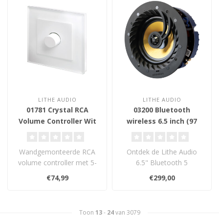
LITHE AUDIO
LITHE AUDIO
01781 Crystal RCA
03200 Bluetooth
Volume Controller Wit
wireless 6.5 inch (97
PG
mm) - Plafond Inbouw
Luidspreker
Wandgemonteerde RCA
Ontdek de Lithe Audio
volume controller met 5-
6.5" Bluetooth 5
staps volumeregeling en
Plafondspeaker: alles-in-
€74,99
€299,00
uit-stand. G..
één oplossing ..
Toon
13
-
24
van 3079