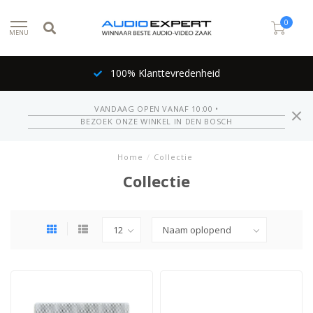
0
MENU
100% Klanttevredenheid
VANDAAG OPEN VANAF 10:00 •
BEZOEK ONZE WINKEL IN DEN BOSCH
Home
/
Collectie
Collectie