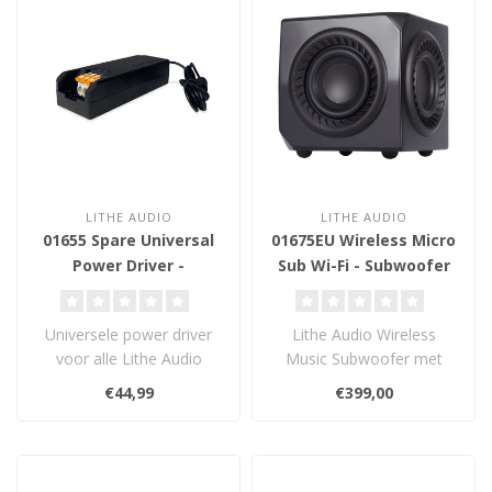
LITHE AUDIO
LITHE AUDIO
01655 Spare Universal
01675EU Wireless Micro
Power Driver -
Sub Wi-Fi - Subwoofer
Voedingsadapter
Universele power driver
Lithe Audio Wireless
voor alle Lithe Audio
Music Subwoofer met
actieve
AirPlay 2 en Chromecast.
€44,99
€399,00
plafondluidsprekers.
Compact formaa..
Ontwo..