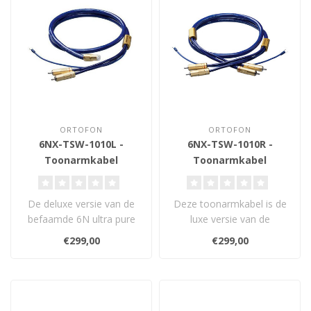
ORTOFON
ORTOFON
6NX-TSW-1010L -
6NX-TSW-1010R -
Toonarmkabel
Toonarmkabel
De deluxe versie van de
Deze toonarmkabel is de
befaamde 6N ultra pure
luxe versie van de
cooper wire kabel 6NX-
befaamde 6N ultra pure
€299,00
€299,00
TSW-1010. D..
cooper draadka..