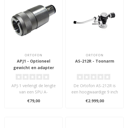
ORTOFON
ORTOFON
APJ1 - Optioneel
AS-212R - Toonarm
gewicht en adapter
APJ-1 verlengt de lengte
De Ortofon AS-212R is
van een SPU A-
een hoogwaardige 9 inch
schaalmodel tot de lengte
toonarm, met handmatige
€79,00
€2.999,00
van een standaa..
afstelling..