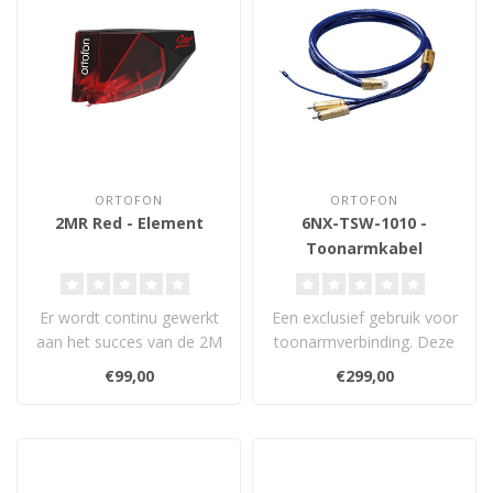
ORTOFON
ORTOFON
2MR Red - Element
6NX-TSW-1010 -
Toonarmkabel
Er wordt continu gewerkt
Een exclusief gebruik voor
aan het succes van de 2M
toonarmverbinding. Deze
Series. Om het gebruikers
kabel is gemaakt van puur
€99,00
€299,00
van ..
kop..