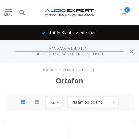
0
MENU
100% Klanttevredenheid
VANDAAG GESLOTEN •
BEZOEK ONZE WINKEL IN DEN BOSCH
Home
/
Merken
/
Ortofon
Ortofon