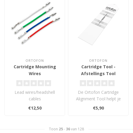
ORTOFON
ORTOFON
Cartridge Mounting
Cartridge Tool -
Wires
Afstellings Tool
Lead wires/headshell
De Ortofon Cartridge
cables
Alignment Tool helpt je
- Standaard headshell
eenvoudig en nauwkeurig
€12,50
€5,90
bekabeling
je element ..
- Set van 4, kleu..
Toon
25
-
36
van 128