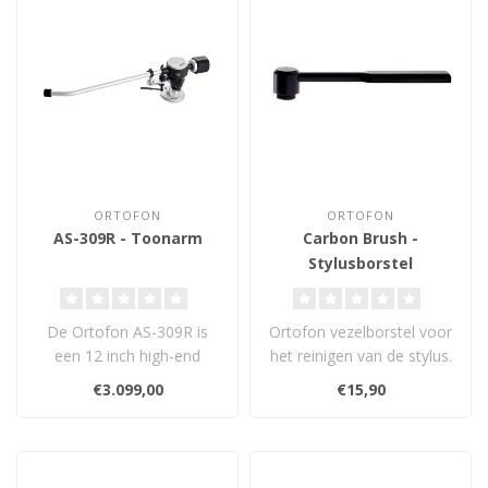
ORTOFON
ORTOFON
AS-309R - Toonarm
Carbon Brush -
Stylusborstel
De Ortofon AS-309R is
Ortofon vezelborstel voor
een 12 inch high-end
het reinigen van de stylus.
toonarm met volledige
Gebruik voor het reinigen
€3.099,00
€15,90
precisieafstell..
..