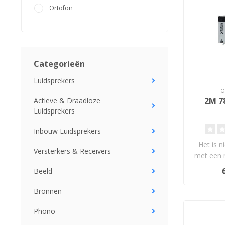
Ortofon
Categorieën
Luidsprekers
2M 7
Actieve & Draadloze
Luidsprekers
Inbouw Luidsprekers
Het is n
Versterkers & Receivers
met een 
naald 78
Beeld
a
Bronnen
Phono