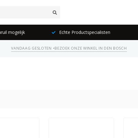
ruil mogelijk
Echte Productspecialisten
VANDAAG GESLOTEN •
BEZOEK ONZE WINKEL IN DEN BOSCH