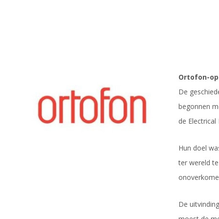
Ortofon-op
De geschiede
begonnen met
de Electrica
Hun doel wa
ter wereld t
onoverkomel
De uitvindin
moest de mee