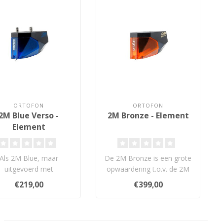
ORTOFON
ORTOFON
2M Blue Verso -
2M Bronze - Element
Element
Als 2M Blue, maar
De 2M Bronze is een grote
uitgevoerd met
opwaardering t.o.v. de 2M
hroefdraad (2,5 en 2
Blue. De techniek wijzigt
€219,00
€399,00
) voor montage van
do..
ond..