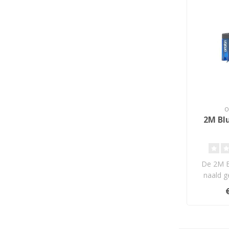
2M Bl
De 2M Bl
naald g
RED. De 
B