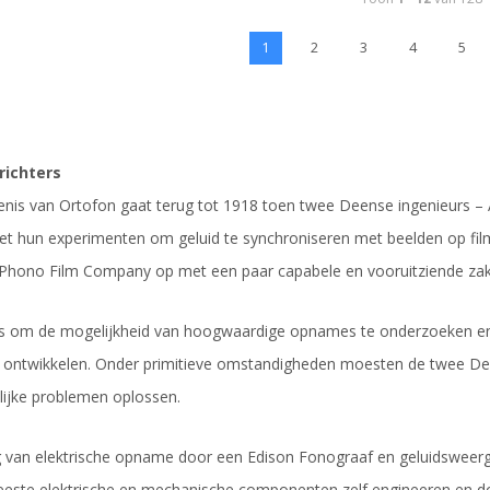
1
2
3
4
5
richters
nis van Ortofon gaat terug tot 1918 toen twee Deense ingenieurs – 
 hun experimenten om geluid te synchroniseren met beelden op film
l Phono Film Company op met een paar capabele en vooruitziende zake
s om de mogelijkheid van hoogwaardige opnames te onderzoeken en 
e ontwikkelen. Onder primitieve omstandigheden moesten de twee Deen
ijke problemen oplossen.
g van elektrische opname door een Edison Fonograaf en geluidsweerg
ste elektrische en mechanische componenten zelf engineeren en do