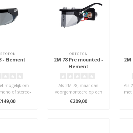
ORTOFON
ORTOFON
8 - Element
2M 78 Pre mounted -
2M 
Element
iet mogelijk om
Als 2M 78, maar dan
Als 
mono of stereo-
voorgemonteerd op een
met 
 toeren opnames
universele SH-4 Black
mm
€149,00
€209,00
f te spe..
professionele he..