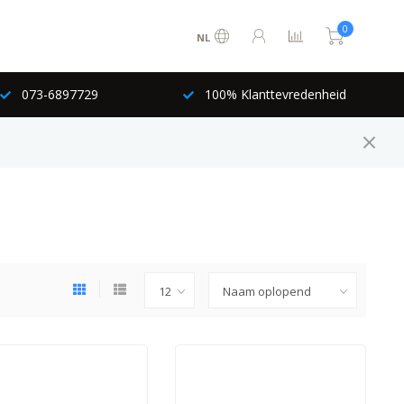
0
NL
073-6897729
100% Klanttevredenheid