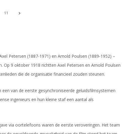
11
Axel Petersen (1887-1971) en Arnold Poulsen (1889-1952) –
. Op 9 oktober 1918 richtten Axel Petersen en Arnold Poulsen
nlieden die de organisatie financieel zouden steunen.
een van de eerste gesynchroniseerde geluidsfilmsystemen
se ingenieurs en hun kleine staf een aantal als
ave via oortelefoons waren de eerste veroveringen. Het team
or de onvoldoende gevoeligheid van de film stond het team