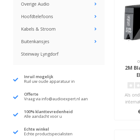
Overige Audio
Hoofdtelefoons
Kabels & Stroom
Buitenkansjes
Steinway Lyngdorf
2M Bl
E
Inruil mogelijk
Ruil uw oude apparatuur in
Offerte
Als ond
Vraag via
info@audioexpert.nl
aan
interna
waarbij
100% klanttevredenheid
van
Alle aandacht voor u
Echte winkel
Echte productspecialisten