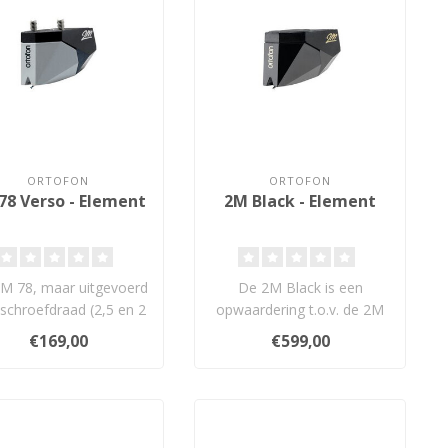
ORTOFON
ORTOFON
78 Verso - Element
2M Black - Element
2M 78, maar uitgevoerd
De 2M Black is een
schroefdraad (2,5 en 2
opwaardering t.o.v. de 2M
) voor montage van
Bronze. De techniek is
€169,00
€599,00
onder..
gelijk met t..