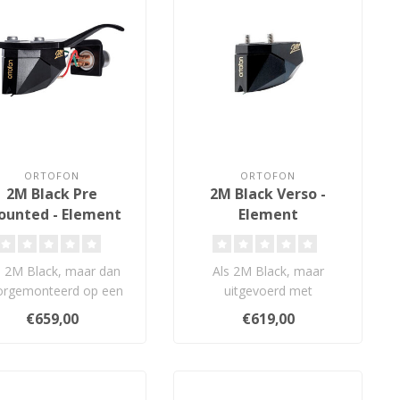
ORTOFON
ORTOFON
2M Black Pre
2M Black Verso -
unted - Element
Element
s 2M Black, maar dan
Als 2M Black, maar
orgemonteerd op een
uitgevoerd met
niversele SH-4 Black
schroefdraad (2,5 en 2
€659,00
€619,00
headshell pro..
mm) voor montage van
on..