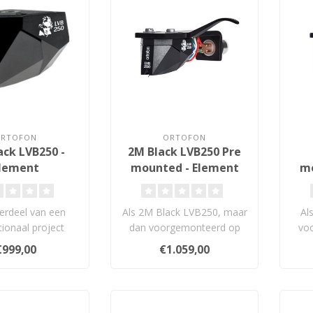
ORTOFON
ORTOFON
ack LVB250 -
2M Black LVB250 Pre
lement
mounted - Element
mo
erdeel van een
Als 2M Black LVB250, maar
Al
tionaal project
dan voorgemonteerd op
vo
 de geboortedag
een universele SH-4 Black
u
€999,00
€1.059,00
 Beethove..
headsh..