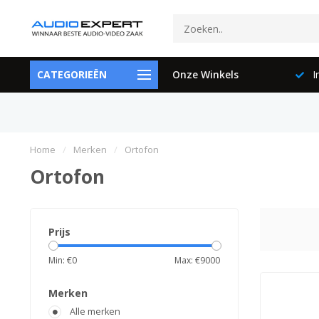
897729
CATEGORIEËN
100% Klanttevredenheid
Onze Winkels
In
Home
/
Merken
/
Ortofon
Ortofon
Prijs
Min: €
0
Max: €
9000
Merken
Alle merken