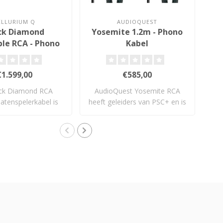
ELLURIUM Q
AUDIOQUEST
ck Diamond
Yosemite 1.2m - Phono
le RCA - Phono
Kabel
Kabel
€1.599,00
€585,00
ck Diamond RCA
AudioQuest Yosemite RCA
Dez
atenspelerkabel is
heeft geleiders van PSC+ en is
ve
iet voor ni..
voorz..