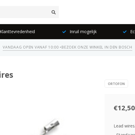
lanttevredenheid
Inruil mogelijk
Ec
VANDAAG OPEN VANAF 10:00 •
BEZOEK ONZE WINKEL IN DEN BOSCH
ires
ORTOFON
€12,50
Lead wires
- Standaar