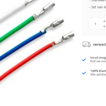
- Set van 
verwach
Inruil mog
Ruil uw ou
100% klan
Alle aanda