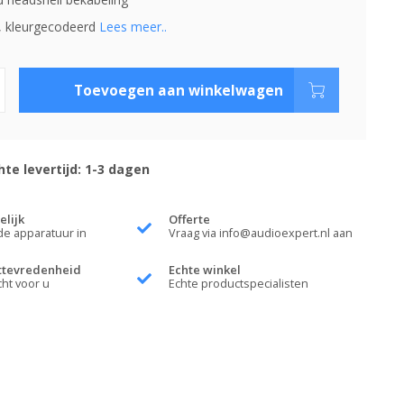
4, kleurgecodeerd
Lees meer..
Toevoegen aan winkelwagen
te levertijd: 1-3 dagen
elijk
Offerte
de apparatuur in
Vraag via
info@audioexpert.nl
aan
ttevredenheid
Echte winkel
cht voor u
Echte productspecialisten