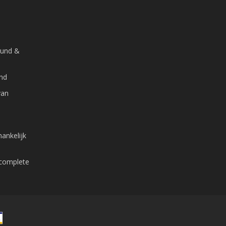
ound &
and
van
ankelijk
 complete