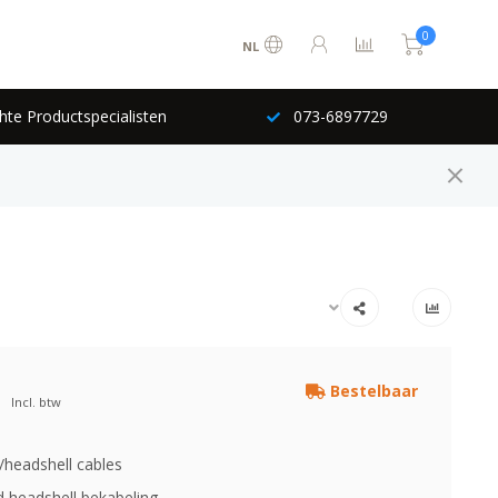
0
NL
hte Productspecialisten
073-6897729
Bestelbaar
Incl. btw
/headshell cables
d headshell bekabeling