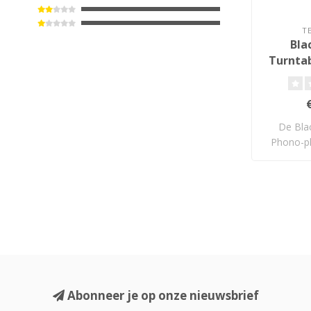
T
Bla
Turntab
De Bla
Phono-pl
n
Abonneer je op onze nieuwsbrief