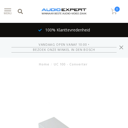
0
MENU
100% Klanttevredenheid
VANDAAG OPEN VANAF 10:00 •
BEZOEK ONZE WINKEL IN DEN BOSCH
Home
/
UC 100 - Converter