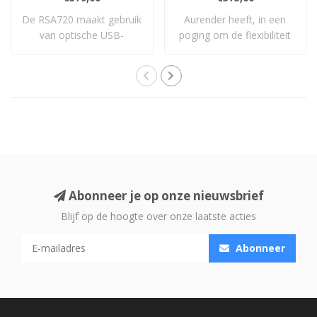
De RSA720 maakt gebruik
Aurender heeft, in een
van optische USB-
poging om de flexibiliteit
technologie om elek..
van de ins..
Abonneer je op onze nieuwsbrief
Blijf op de hoogte over onze laatste acties
Abonneer