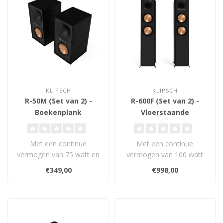
KLIPSCH
KLIPSCH
R-50M (Set van 2) -
R-600F (Set van 2) -
Boekenplank
Vloerstaande
Luidsprekers
Luidsprekers
Met een continue
Met een continue
vermogen van 75 watt en
vermogen van 100 watt
een gevoeligheid van 92
en een gevoeligheid van
€349,00
€998,00
dB zorgen deze ..
96 dB zorgen deze..