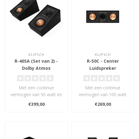
KLIPSCH
KLIPSCH
R-40SA (Set van 2) -
R-50C - Center
Dolby Atmos
Luidspreker
Luidsprekers
Met een continue
Met een continue
vermogen van 50 watt en
vermogen van 100 watt
een gevoeligheid van 91
en een gevoeligheid van
€399,00
€269,00
dB zorgen deze ..
96 dB zorgt deze ..