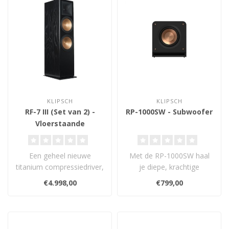
KLIPSCH
KLIPSCH
RF-7 III (Set van 2) -
RP-1000SW - Subwoofer
Vloerstaande
Luidsprekers
Een geheel nieuwe
Met de RP-1000SW haal
titanium compressiedriver,
je diepe, krachtige
90x90 gegoten rubberen
basweergave in huis. Met
€4.998,00
€799,00
Tractrix-hoo..
zijn krachtig..