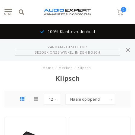
0
MENU
100% Klanttevredenheid
VANDAAG GESLOTEN •
BEZOEK ONZE WINKEL IN DEN BOSCH
Home
/
Merken
/
Klipsch
Klipsch