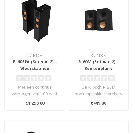
KLIPSCH
KLIPSCH
R-605FA (Set van 2) -
R-60M (Set van 2) -
Vloerstaande
Boekenplank
Luidsprekers
Luidsprekers
Met een continue
De Klipsch R-60M
vermogen van 100 watt
boekenplankluidsprekers
en een gevoeligheid van
combineren een krachtige
€1.298,00
€449,00
96 dB zorgen deze..
6.5" woofer, a..