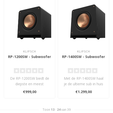
KLIPSCH
KLIPSCH
RP-1200SW - Subwoofer
RP-1400SW - Subwoofer
De RP-1200SW biedt de
Met de RP-1400SW haal
diepste en meest
je de ultieme sub in huis
indrukwekkende
voor een super
€999,00
€1.299,00
basweergave. Met zijn
luisterervaring. ..
krac..
Toon
13
-
24
van 39