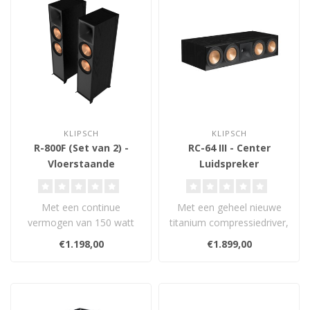
KLIPSCH
KLIPSCH
R-800F (Set van 2) -
RC-64 III - Center
Vloerstaande
Luidspreker
Luidsprekers
Met een continue
Met een geheel nieuwe
vermogen van 150 watt
titanium compressiedriver,
en een gevoeligheid van
90x90 gegoten rubberen
€1.198,00
€1.899,00
98 dB zorgen deze..
Tractrix..