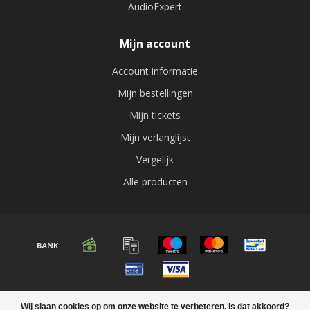
AudioExpert
Mijn account
Account informatie
Mijn bestellingen
Mijn tickets
Mijn verlanglijst
Vergelijk
Alle producten
© Copyright 2026 Audio expert
Wij slaan cookies op om onze website te verbeteren. Is dat akkoord?