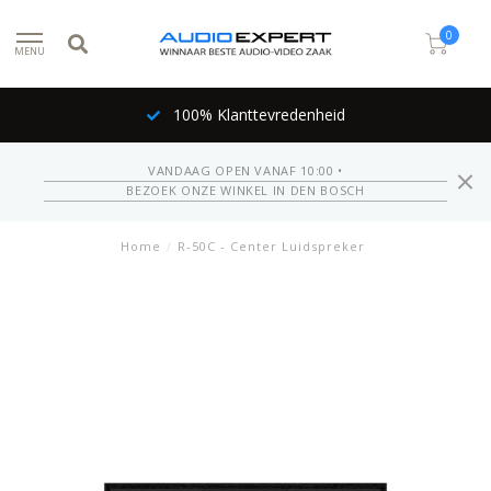
0
MENU
100% Klanttevredenheid
VANDAAG OPEN VANAF 10:00 •
BEZOEK ONZE WINKEL IN DEN BOSCH
Home
/
R-50C - Center Luidspreker