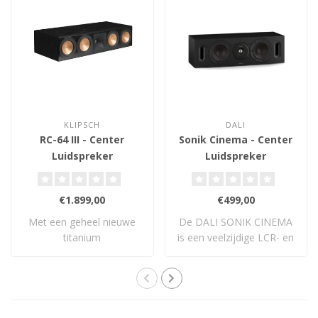
KLIPSCH
DALI
RC-64 III - Center
Sonik Cinema - Center
Luidspreker
Luidspreker
€1.899,00
€499,00
Met een geheel nieuwe
De DALI SONIK CINEMA
titanium
is een veelzijdige LCR- en
compressiedriver, 90x90
surroundluid..
gegot..