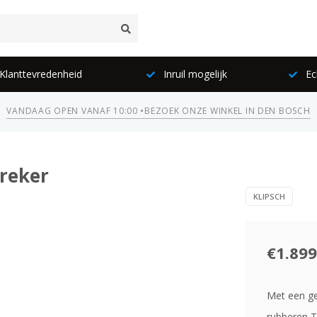
lanttevredenheid
Inruil mogelijk
Ec
VANDAAG OPEN VANAF 10:00 •
BEZOEK ONZE WINKEL IN DEN BOSCH
preker
KLIPSCH
€1.899
Met een ge
rubberen T