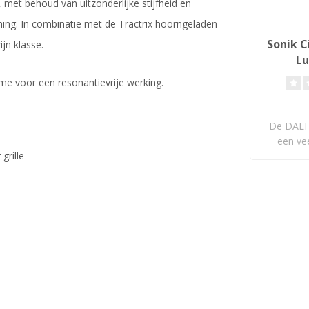
met behoud van uitzonderlijke stijfheid en
ming. In combinatie met de Tractrix hoorngeladen
Sonik C
ijn klasse.
Lu
me voor een resonantievrije werking.
De DALI
een vee
grille
su