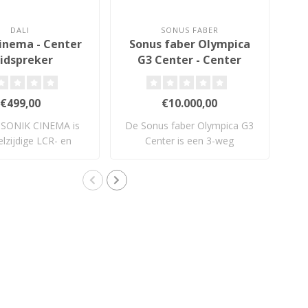
DALI
SONUS FABER
inema - Center
Sonus faber Olympica
B
idspreker
G3 Center - Center
Luidspreker
€499,00
€10.000,00
 SONIK CINEMA is
De Sonus faber Olympica G3
lzijdige LCR- en
Center is een 3-weg
ce
rroundluid..
centerspeaker..