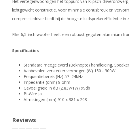
Het vertegenwoordigen het toppunt van Klipsch-driverontwerp, 
lichtgewicht constructie, voor minimale conusbreuk en vervor
compressiedriver biedt hij de hoogste luidsprekerefficiëntie in z
Elke 6,5-inch woofer heeft een robuust gegoten aluminium fra
Specificaties
Standaard meegeleverd (Beknopte) handleiding, Speaker 
Aanbevolen versterker vermogen (W) 150 - 300W
Frequentiebereik (Hz) 57–24kHz
Impedantie (ohm) 8 ohm
Gevoeligheid in dB (2,83V/1W) 99db
Bi-Wire Ja
Afmetingen (mm) 910 x 381 x 203
Reviews