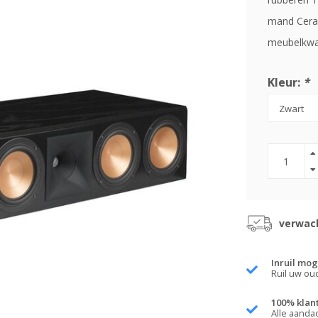
mand Ceram
meubelkwal
Kleur:
*
verwach
Inruil mog
Ruil uw ou
100% klan
Alle aanda