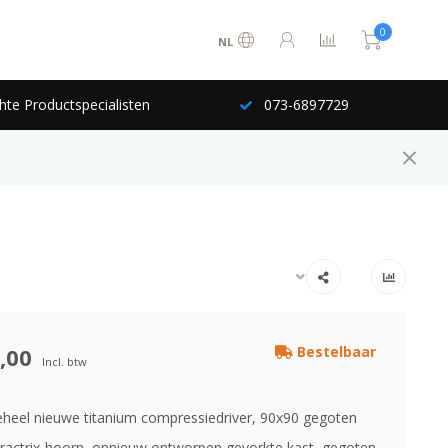
0
NL
hte Productspecialisten
073-6897729
,00
Bestelbaar
Incl. btw
heel nieuwe titanium compressiedriver, 90x90 gegoten
ractrix-hoorn, opnieuw ontworpen gevorkte kast, gegoten