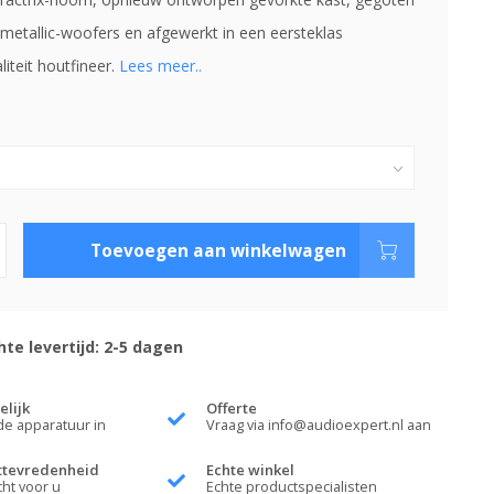
etallic-woofers en afgewerkt in een eersteklas
iteit houtfineer.
Lees meer..
Toevoegen aan winkelwagen
te levertijd: 2-5 dagen
elijk
Offerte
de apparatuur in
Vraag via
info@audioexpert.nl
aan
ttevredenheid
Echte winkel
cht voor u
Echte productspecialisten