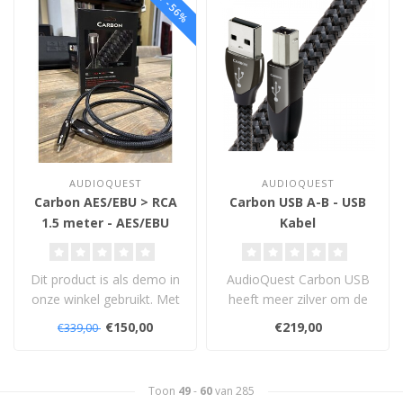
SALE -56%
AUDIOQUEST
AUDIOQUEST
Carbon AES/EBU > RCA
Carbon USB A-B - USB
1.5 meter - AES/EBU
Kabel
naar RCA Kabel
Dit product is als demo in
AudioQuest Carbon USB
onze winkel gebruikt. Met
heeft meer zilver om de
levenslange garantie...
koperen geleiders dan
€150,00
€219,00
€339,00
Cinnamon. Zi..
Toon
49
-
60
van 285