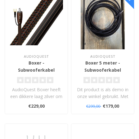
AUDIOQUEST
AUDIOQUEST
Boxer -
Boxer 5 meter -
Subwooferkabel
Subwooferkabel
AudioQuest Boxer heeft
Dit product is als demo in
een dikkere laag zilver om
onze winkel gebruikt. Met
de geleiders dan de Irish
levenslange garantie...
€229,00
€179,00
€299,00
Red ..