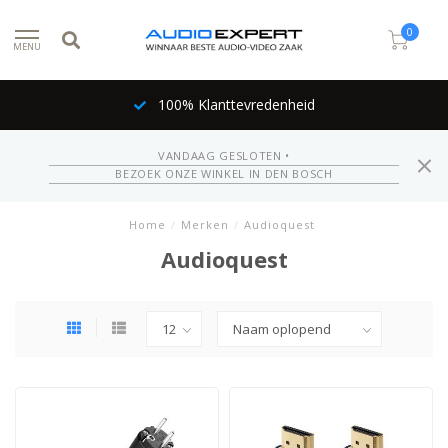
0
MENU
100% Klanttevredenheid
VANDAAG GESLOTEN •
BEZOEK ONZE WINKEL IN DEN BOSCH
Home
/
Merken
/
Audioquest
Audioquest