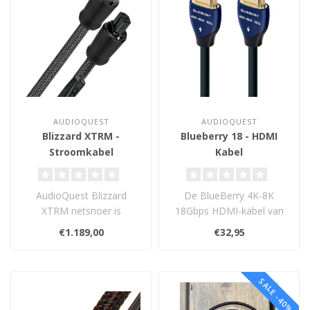
AUDIOQUEST
AUDIOQUEST
Blizzard XTRM -
Blueberry 18 - HDMI
Stroomkabel
Kabel
AudioQuest Blizzard
De BlueBerry 4K-8K
XTRM netsnoer is
18Gbps HDMI-kabel van
voorzien van luxe Mistral
AudioQuest combineert
€1.189,00
€32,95
Series connectore..
superieure materi..
SALE -40%