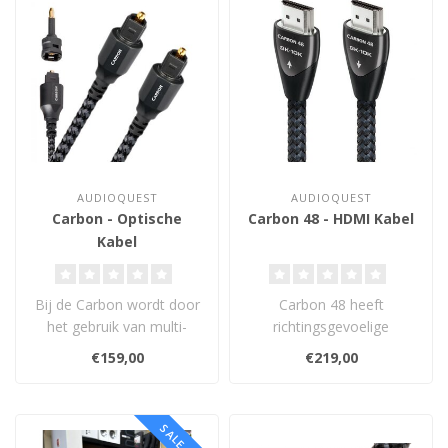
AUDIOQUEST
AUDIOQUEST
Carbon - Optische
Carbon 48 - HDMI Kabel
Kabel
Bij de Carbon wordt door
Carbon 48 heeft
het gebruik van multi-
richtingsgevoelige
fibers een zuiverdere
geleiders van 5%
€159,00
€219,00
signaalove..
verzilverd koper voor de
mee..