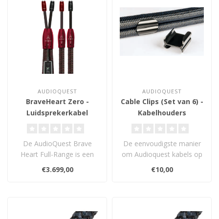
AUDIOQUEST
AUDIOQUEST
BraveHeart Zero -
Cable Clips (Set van 6) -
Luidsprekerkabel
Kabelhouders
De AudioQuest Brave
De eenvoudigste manier
Heart Full-Range is een
om Audioquest kabels op
high-end luidsprekerkabel
hun plaats te houden...
€3.699,00
€10,00
met ZERO-T..