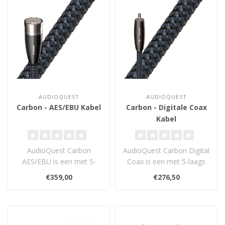
AUDIOQUEST
AUDIOQUEST
Carbon - AES/EBU Kabel
Carbon - Digitale Coax
Kabel
AudioQuest Carbon
AudioQuest Carbon Digital
AES/EBU is een met 5-
Coax is een met 5-laags
laags carbon
carbon afgeschermde
€359,00
€276,50
afgeschermde digitale
digitale i..
interl..