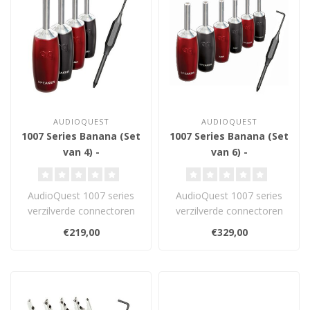
AUDIOQUEST
AUDIOQUEST
1007 Series Banana (Set
1007 Series Banana (Set
van 4) -
van 6) -
Luidsprekerconnector
Luidsprekerconnector
AudioQuest 1007 series
AudioQuest 1007 series
verzilverde connectoren
verzilverde connectoren
zijn gemaakt van rood
zijn gemaakt van rood
€219,00
€329,00
koper, en v..
koper en vo..