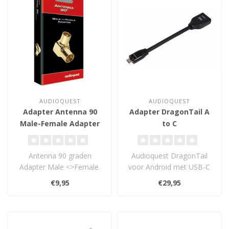
AUDIOQUEST
AUDIOQUEST
Adapter Antenna 90
Adapter DragonTail A
Male-Female Adapter
to C
Antenna 90 graden
Audioquest DragonTail
Adapter Male <>Female.
voor Android met USB-C
€9,95
€29,95