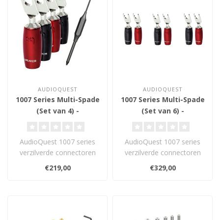
AUDIOQUEST
AUDIOQUEST
1007 Series Multi-Spade
1007 Series Multi-Spade
(Set van 4) -
(Set van 6) -
Luidsprekerconnector
Luidsprekerconnector
AudioQuest 1007 series
AudioQuest 1007 series
verzilverde connectoren
verzilverde connectoren
zijn gemaakt van rood
zijn gemaakt van rood
€219,00
€329,00
koper en vo..
koper en vo..