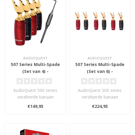
AUDIOQUEST
AUDIOQUEST
507 Series Multi-Spade
507 Series Multi-Spade
(Set van 4) -
(Set van 6) -
Luidsprekerconnector
Luidsprekerconnector
AudioQuest 500 series
AudioQuest 500 series
verzilverde banaan
verzilverde banaan
connectoren zijn gemaakt
connectoren zijn gemaakt
€149,95
€224,95
van paars kope..
van paars kope..