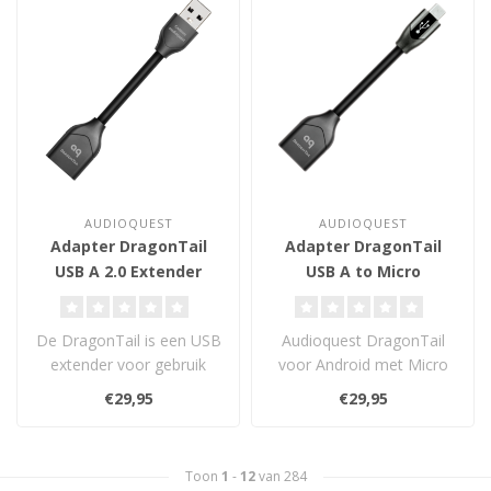
AUDIOQUEST
AUDIOQUEST
Adapter DragonTail
Adapter DragonTail
USB A 2.0 Extender
USB A to Micro
De DragonTail is een USB
Audioquest DragonTail
extender voor gebruik
voor Android met Micro
wanneer een USB
USB.
€29,95
€29,95
apparaat (zoals d..
Toon
1
-
12
van 284