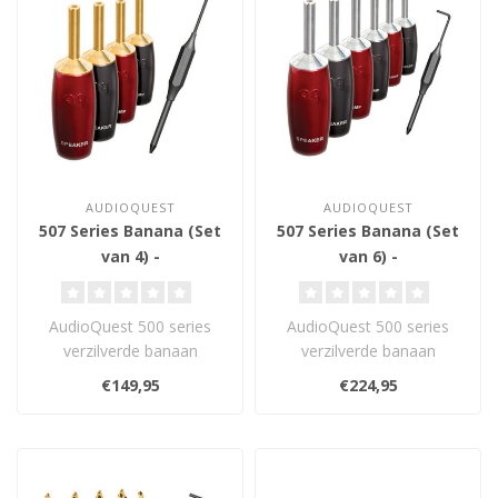
AUDIOQUEST
AUDIOQUEST
507 Series Banana (Set
507 Series Banana (Set
van 4) -
van 6) -
Luidsprekerconnector
Luidsprekerconnector
AudioQuest 500 series
AudioQuest 500 series
verzilverde banaan
verzilverde banaan
connectoren zijn gemaakt
connectoren zijn gemaakt
€149,95
€224,95
van paars kope..
van paars kope..