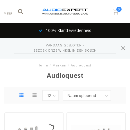
0
MENU
100% Klanttevredenheid
VANDAAG GESLOTEN •
BEZOEK ONZE WINKEL IN DEN BOSCH
Home
/
Merken
/
Audioquest
Audioquest