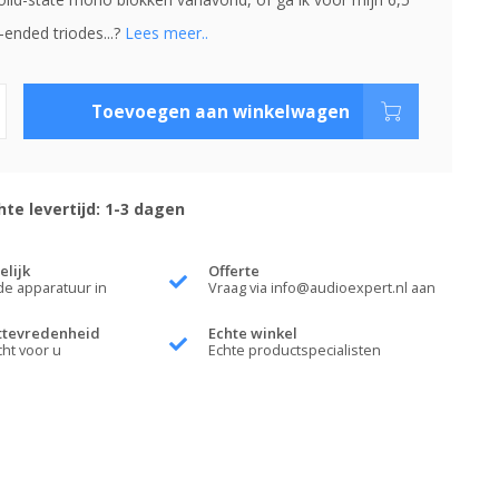
-ended triodes...?
Lees meer..
Toevoegen aan winkelwagen
te levertijd: 1-3 dagen
elijk
Offerte
de apparatuur in
Vraag via
info@audioexpert.nl
aan
ttevredenheid
Echte winkel
cht voor u
Echte productspecialisten