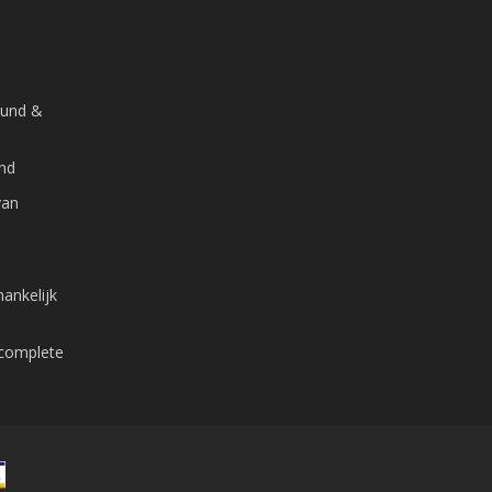
ound &
and
van
ankelijk
 complete