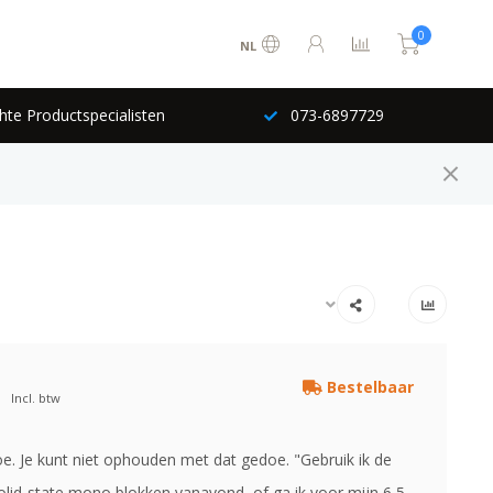
0
NL
hte Productspecialisten
073-6897729
Bestelbaar
Incl. btw
oe. Je kunt niet ophouden met dat gedoe. "Gebruik ik de
olid-state mono blokken vanavond, of ga ik voor mijn 6,5