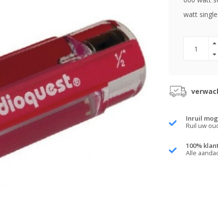
watt single
verwach
Inruil mog
Ruil uw ou
100% klan
Alle aanda