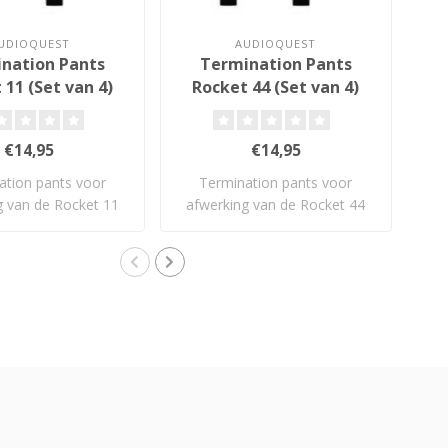
UDIOQUEST
AUDIOQUEST
nation Pants
Termination Pants
D
 11 (Set van 4)
Rocket 44 (Set van 4)
€14,95
€14,95
ation pants voor
Termination pants voor
Aud
g van de Rocket 11
afwerking van de Rocket 44
een
kabel.
kabel.