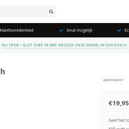
lanttevredenheid
Inruil mogelijk
Ec
NU OPEN • SLUIT OVER 58 MIN •
BEZOEK ONZE WINKEL IN DEN BOSCH
ch
AUDIOQUEST
€19,95
Geef het t
600 watt s