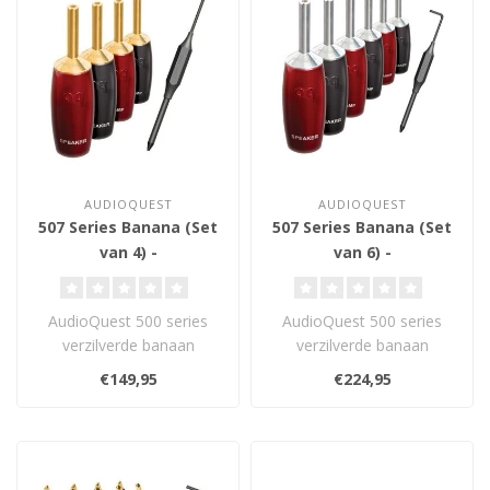
AUDIOQUEST
AUDIOQUEST
507 Series Banana (Set
507 Series Banana (Set
van 4) -
van 6) -
Luidsprekerconnector
Luidsprekerconnector
AudioQuest 500 series
AudioQuest 500 series
verzilverde banaan
verzilverde banaan
connectoren zijn gemaakt
connectoren zijn gemaakt
€149,95
€224,95
van paars kope..
van paars kope..