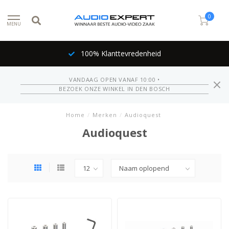
0
MENU
100% Klanttevredenheid
VANDAAG OPEN VANAF 10:00 •
BEZOEK ONZE WINKEL IN DEN BOSCH
Home
/
Merken
/
Audioquest
Audioquest