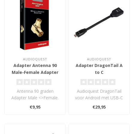
AUDIOQUEST
AUDIOQUEST
Adapter Antenna 90
Adapter DragonTail A
Male-Female Adapter
to C
Antenna 90 graden
Audioquest DragonTail
Adapter Male <>Female.
voor Android met USB-C
€9,95
€29,95