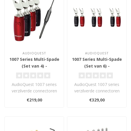
AUDIOQUEST
AUDIOQUEST
1007 Series Multi-Spade
1007 Series Multi-Spade
(Set van 4) -
(Set van 6) -
Luidsprekerconnector
Luidsprekerconnector
AudioQuest 1007 series
AudioQuest 1007 series
verzilverde connectoren
verzilverde connectoren
zijn gemaakt van rood
zijn gemaakt van rood
€219,00
€329,00
koper en vo..
koper en vo..