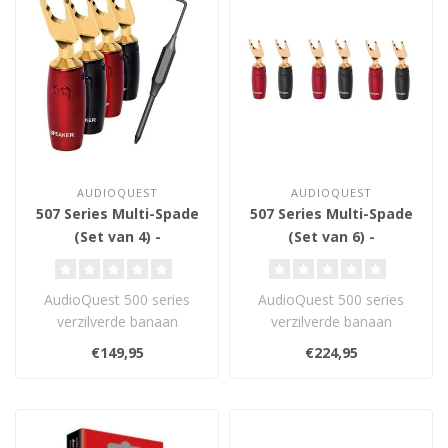
AUDIOQUEST
AUDIOQUEST
507 Series Multi-Spade
507 Series Multi-Spade
(Set van 4) -
(Set van 6) -
Luidsprekerconnector
Luidsprekerconnector
AudioQuest 500 series
AudioQuest 500 series
verzilverde banaan
verzilverde banaan
connectoren zijn gemaakt
connectoren zijn gemaakt
€149,95
€224,95
van paars kope..
van paars kope..