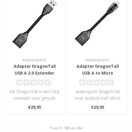
AUDIOQUEST
AUDIOQUEST
Adapter DragonTail
Adapter DragonTail
USB A 2.0 Extender
USB A to Micro
De DragonTail is een USB
Audioquest DragonTail
extender voor gebruik
voor Android met Micro
wanneer een USB
USB.
€29,95
€29,95
apparaat (zoals d..
Toon
1
-
12
van 284