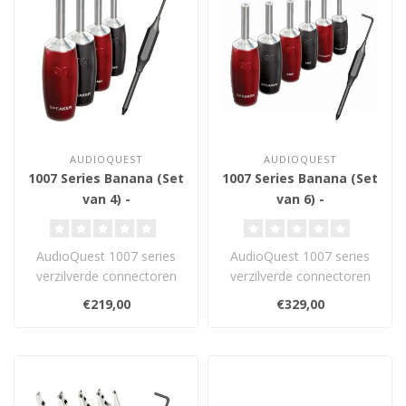
AUDIOQUEST
AUDIOQUEST
1007 Series Banana (Set
1007 Series Banana (Set
van 4) -
van 6) -
Luidsprekerconnector
Luidsprekerconnector
AudioQuest 1007 series
AudioQuest 1007 series
verzilverde connectoren
verzilverde connectoren
zijn gemaakt van rood
zijn gemaakt van rood
€219,00
€329,00
koper, en v..
koper en vo..