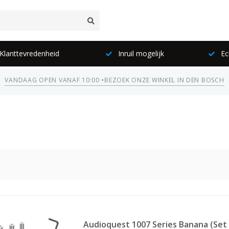
lanttevredenheid
Inruil mogelijk
Ec
VANDAAG OPEN VANAF 10:00 •
BEZOEK ONZE WINKEL IN DEN BOSCH
Audioquest 1007 Series Banana (Set 