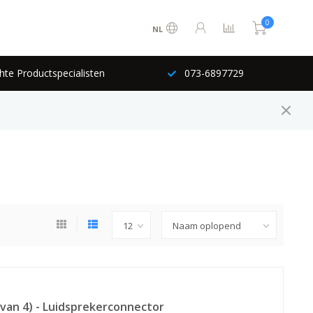
0
NL
hte Productspecialisten
073-6897729
van 4) - Luidsprekerconnector