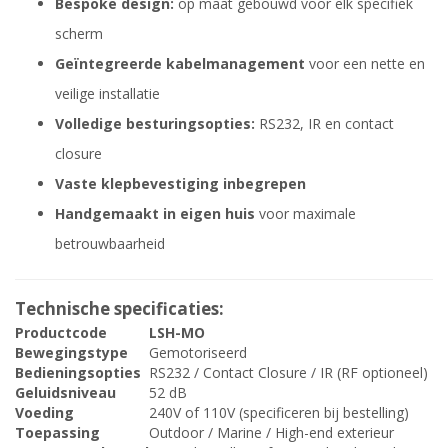
Bespoke design:
op maat gebouwd voor elk specifiek
scherm
Geïntegreerde kabelmanagement
voor een nette en
veilige installatie
Volledige besturingsopties:
RS232, IR en contact
closure
Vaste klepbevestiging inbegrepen
Handgemaakt in eigen huis
voor maximale
betrouwbaarheid
Technische specificaties:
Productcode
LSH-MO
Bewegingstype
Gemotoriseerd
Bedieningsopties
RS232 / Contact Closure / IR (RF optioneel)
Geluidsniveau
52 dB
Voeding
240V of 110V (specificeren bij bestelling)
Toepassing
Outdoor / Marine / High-end exterieur