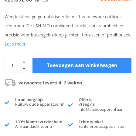
Incl. btw
Weerbestendige gemotoriseerde tv-lift voor zware outdoor
schermen. De LSH-MO combineert kracht, duurzaamheid en
precisie voor buitengebruik op jachten, terrassen of poolhouses.
Lees meer..
Toevoegen aan winkelwagen
verwachte levertijd: 2 weken
Inruil mogelijk
Offerte
Ruil uw oude apparatuur in
Vraag via
info@audioexpert.nl
aan
100% klanttevredenheid
Echte winkel
Alle aandacht voor u
Echte productspecialisten