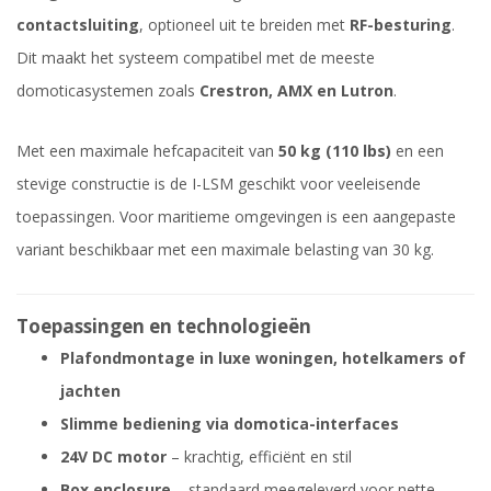
contactsluiting
, optioneel uit te breiden met
RF-besturing
.
Dit maakt het systeem compatibel met de meeste
domoticasystemen zoals
Crestron, AMX en Lutron
.
Met een maximale hefcapaciteit van
50 kg (110 lbs)
en een
stevige constructie is de I-LSM geschikt voor veeleisende
toepassingen. Voor maritieme omgevingen is een aangepaste
variant beschikbaar met een maximale belasting van 30 kg.
Toepassingen en technologieën
Plafondmontage in luxe woningen, hotelkamers of
jachten
Slimme bediening via domotica-interfaces
24V DC motor
– krachtig, efficiënt en stil
Box enclosure
– standaard meegeleverd voor nette