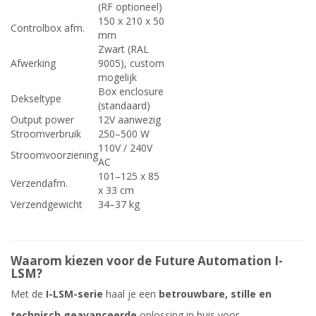
(RF optioneel)
150 x 210 x 50
Controlbox afm.
mm
Zwart (RAL
Afwerking
9005), custom
mogelijk
Box enclosure
Dekseltype
(standaard)
Output power
12V aanwezig
Stroomverbruik
250–500 W
110V / 240V
Stroomvoorziening
AC
101–125 x 85
Verzendafm.
x 33 cm
Verzendgewicht
34–37 kg
Waarom kiezen voor de Future Automation I-
LSM?
Met de
I-LSM-serie
haal je een
betrouwbare, stille en
technisch geavanceerde
oplossing in huis voor