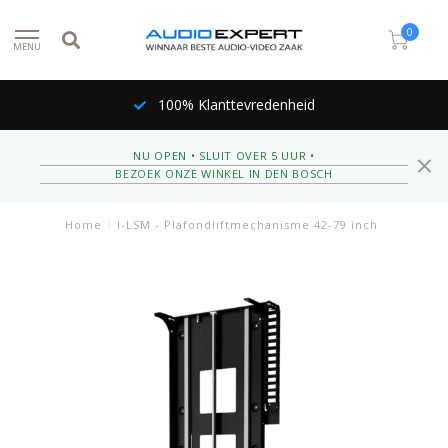
0
MENU
100% Klanttevredenheid
NU OPEN • SLUIT OVER 5 UUR •
BEZOEK ONZE WINKEL IN DEN BOSCH
Home
/
I-LSM - Plafondliftmechanisme 42-79 inch