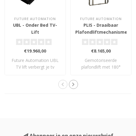
FUTURE AUTOMATION
FUTURE AUTOMATION
UBL - Onder Bed TV-
PLIS - Draaibaar
Lift
Plafondliftmechanisme
32-60 inch
€19.960,00
€8.165,00
Future Automation UBL
Gemotoriseerde
TV lift verbergt je tv
plafondlift met 180°
volledig onder ..
draaifunctie voor tv’s v..
Abonneer je op onze nieuwsbrief