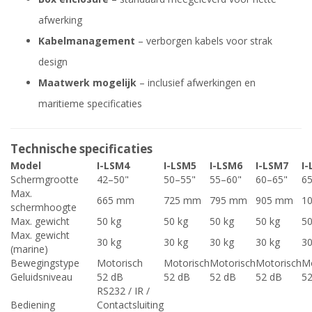
afwerking
Kabelmanagement
– verborgen kabels voor strak
design
Maatwerk mogelijk
– inclusief afwerkingen en
maritieme specificaties
Technische specificaties
Model
I-LSM4
I-LSM5
I-LSM6
I-LSM7
I
Schermgrootte
42–50"
50–55"
55–60"
60–65"
6
Max.
665 mm
725 mm
795 mm
905 mm
1
schermhoogte
Max. gewicht
50 kg
50 kg
50 kg
50 kg
50
Max. gewicht
30 kg
30 kg
30 kg
30 kg
30
(marine)
Bewegingstype
Motorisch
Motorisch
Motorisch
Motorisch
Mo
Geluidsniveau
52 dB
52 dB
52 dB
52 dB
5
RS232 / IR /
Bediening
Contactsluiting