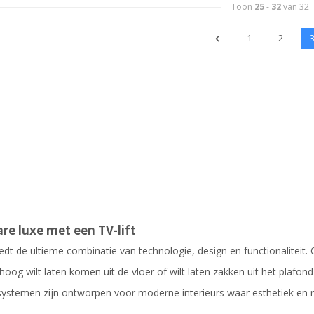
Toon
25
-
32
van 32
1
2
re luxe met een TV-lift
iedt de ultieme combinatie van technologie, design en functionaliteit. O
oog wilt laten komen uit de vloer of wilt laten zakken uit het plafond
ystemen zijn ontworpen voor moderne interieurs waar esthetiek en r