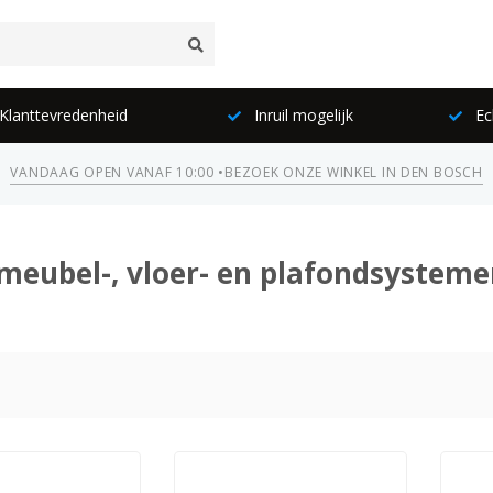
lanttevredenheid
Inruil mogelijk
Ec
VANDAAG OPEN VANAF 10:00 •
BEZOEK ONZE WINKEL IN DEN BOSCH
meubel-, vloer- en plafondsysteme