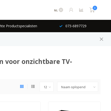
0
NL
hte Productspecialisten
073-6897729
n voor onzichtbare TV-