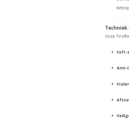
beloop
Techniek 
Onze TV-lifte
Soft-
Anti-c
Stalen
Afstan
Veili