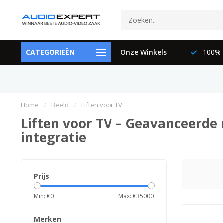
ctspecialisten
CATEGORIEËN
073-6897729
Onze Winkels
100% K
Home
/
Beeld
/
Liften voor TV
Liften voor TV – Geavanceerde 
integratie
Prijs
Min: €
0
Max: €
35000
Merken