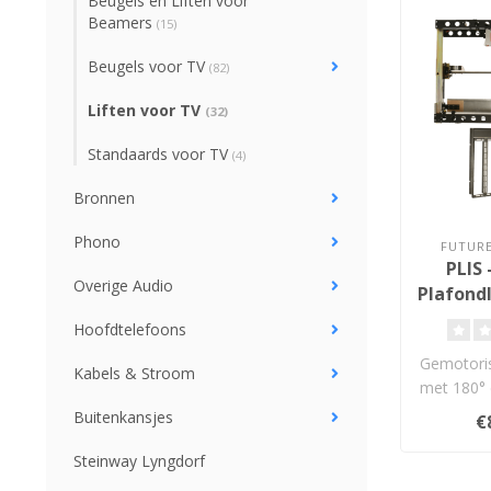
Beugels en Liften voor
Beamers
(15)
Beugels voor TV
(82)
Liften voor TV
(32)
Standaards voor TV
(4)
Bronnen
Phono
FUTUR
PLIS 
Overige Audio
Plafond
32
Hoofdtelefoons
Gemotoris
Kabels & Stroom
met 180° 
tv’s va
Buitenkansjes
€
Steinway Lyngdorf