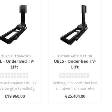
UTURE AUTOMATION
FUTURE AUTOMATION
L - Onder Bed TV-
UBLS - Onder Bed TV-
Lift
Lift
re Automation UBL TV
Verberg je tv onder het bed
t verbergt je tv volledig
en roteer hem naar elke
r het bed – zonder z..
gewenste kijkhoek met de
€19.960,00
€25.404,00
Fut..