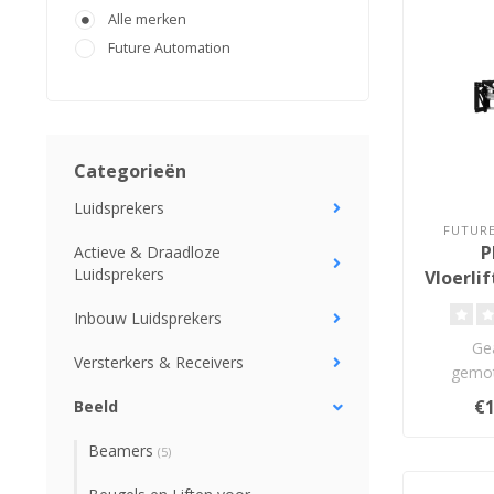
Alle merken
Future Automation
Categorieën
Luidsprekers
FUTUR
P
Actieve & Draadloze
Luidsprekers
Vloerli
to
Inbouw Luidsprekers
Ge
Versterkers & Receivers
gemot
liftsyste
€1
Beeld
vloerint
Beamers
(5)