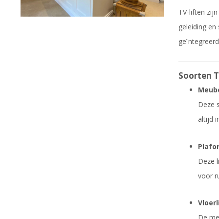
TV-liften zi
geleiding en
geïntegreerd
Soorten T
Meube
Deze s
altijd
Plafo
Deze l
voor r
Vloerl
De mee