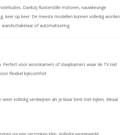
otelsuites. Dankzij fluisterstille motoren, nauwkeurige
ng, keer op keer. De meeste modellen kunnen volledig worden
, wandschakelaar of automatisering.
n. Perfect voor woonkamers of slaapkamers waar de TV niet
oor flexibel kijkcomfort.
 weer volledig verdwijnen als je klaar bent met kijken. Ideaal
 komen via een verzonken klep. Volledig weggewerkt,