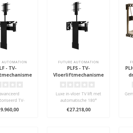
E AUTOMATION
FUTURE AUTOMATION
F
LF - TV-
PLFS - TV-
PLH
ftmechanisme
Vloerliftmechanisme
d
t 120 kg
met 180° draaifunctie
tot 100 kg
avanceerd
Luxe in-vloer TV lift met
Gemo
oriseerd TV-
automatische 180°
em voor volledige
draaifunctie. Volledig op
s
9.960,00
€27.218,00
egratie. Met ‘..
maat voor..