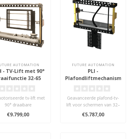
UTURE AUTOMATION
FUTURE AUTOMATION
 - TV-Lift met 90°
PLI -
raaifunctie 32-65
Plafondliftmechanisme
inch
32-65 inch
toriseerde tv-lift met
Geavanceerde plafond-tv-
90° draaibare
lift voor schermen van 32–
charnierfunctie voor
65 inch. Met drop-and-roll
€9.799,00
€5.787,00
hoekopstellingen..
f..