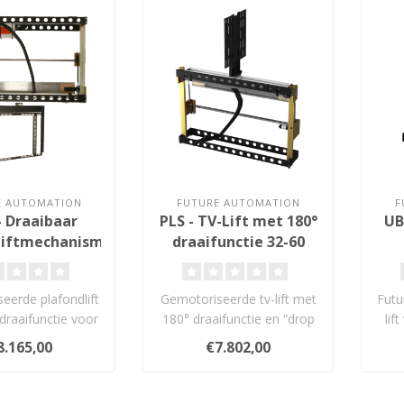
E AUTOMATION
FUTURE AUTOMATION
F
- Draaibaar
PLS - TV-Lift met 180°
UB
liftmechanisme
draaifunctie 32-60
-60 inch
inch
eerde plafondlift
Gemotoriseerde tv-lift met
Futu
draaifunctie voor
180° draaifunctie en “drop
lif
n 32–60 inch. ..
& roll” flapmechanism..
onde
8.165,00
€7.802,00