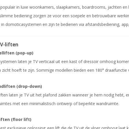
jn populair in luxe woonkamers, slaapkamers, boardrooms, jachten en h
 slimme bediening zorgen ze voor een soepele en betrouwbare werki
 in domoticasystemen en zijn te bedienen via afstandsbediening, app
V-liften
lliften (pop-up)
ystemen laten je TV verticaal uit een kast of dressoir omhoog kome
 in zicht hoeft te zijn. Sommige modellen bieden een 180° draaifunctie v
ndliften (drop-down)
iften laten je TV uit het plafond zakken wanneer je hem nodig hebt, en
uimtes met een minimalistisch ontwerp of beperkte wandruimte.
iften (floor lift)
st exclusieve oplossing: een lift die de TV uit de vloer omhoog laat