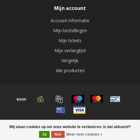
Mijn account
Account informatie
Mijn bestellingen
Mijn tickets
Mijn verlanglijst
Vergelijk
Alle producten
© Copyright 2026 Audio expert
Wij slaan cookies op om onze website te verbeteren. Is dat akkoord?
FILTERS
Ja
Nee
Meer over cookies »