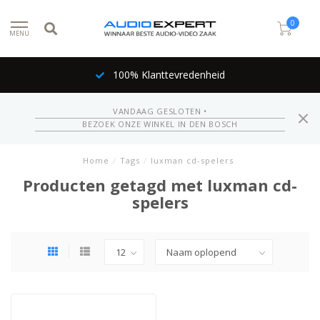
0
MENU
100% Klanttevredenheid
VANDAAG GESLOTEN •
BEZOEK ONZE WINKEL IN DEN BOSCH
Home
/
Tags
/
luxman cd-spelers
Producten getagd met luxman cd-
spelers