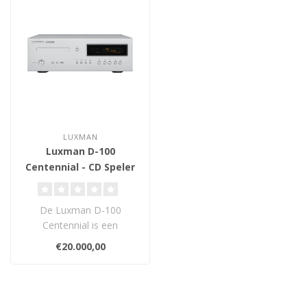
LUXMAN
Luxman D-100
Centennial - CD Speler
De Luxman D-100
Centennial is een
SACD/CD-speler en D/A-
€20.000,00
converter met ROHM
BD343..