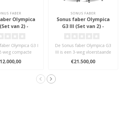
ONUS FABER
SONUS FABER
faber Olympica
Sonus faber Olympica
S
 (Set van 2) -
G3 III (Set van 2) -
ekenplank
Vloerstaande
idsprekers
Luidsprekers
faber Olympica G3 I
De Sonus faber Olympica G3
De
 2-weg compacte
III is een 3-weg vloerstaande
eker met 1,1-inch
luidspreker met Damped ..
ce
12.000,00
€21.500,00
Damp..