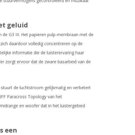
hoge stuurvermogens gecontroleerd en muzikaal
et geluid
in de G3 III. Het papieren pulp-membraan met de
 zich daardoor volledig concentreren op de
lijke informatie die de luisterervaring haar
fer zorgt ervoor dat de zware basarbeid van de
stuurt de luchtstroom gelijkmatig en verbetert
IFF Paracross Topology van het
idrange en woofer dat in het luistergebied
ls een