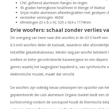
CNC-gefreesd aluminium flanges en ringen
45-graden herringbone houtfineer in Wenge of Walnut
Grijze matte aluminium afwerkingsdelen met geslepen 
versterker vermogen: 400W
Afmetingen (D x B x H): 529 x 424 x 1174mm
Drie woofers: schaal zonder verlies v
De overgang van twee naar drie woofers in de G3 V heeft een di
6,5-inch woofers delen de bastaak, waardoor elke afzonderlij
hetzelfde geluidsdrukniveau. Minder slag per woofer betekent 
snellere en beter gecontroleerde basweergave en een diepere 
genres waarbij het laagregister bepalend is, van symfonisch
elektronische muziek, maakt dat verschil.
De woofers zijn volledig nieuw ontworpen ten opzichte van 
gepatenteerde die-cast aluminium Organic-basket biedt een sti
luchtstroming rondom de voicespoel houdt de thermische bela