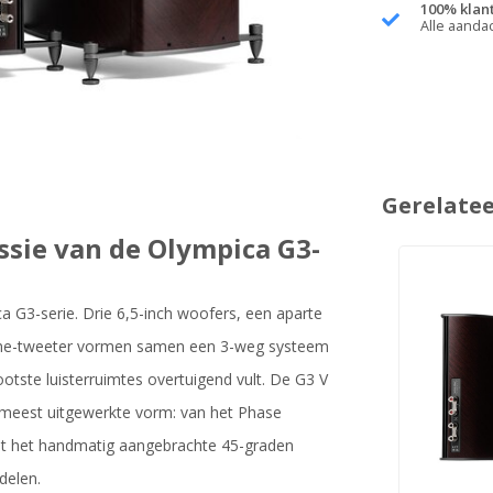
100% klan
Alle aanda
Gerelate
ssie van de Olympica G3-
 G3-serie. Drie 6,5-inch woofers, een aparte
ome-tweeter vormen samen een 3-weg systeem
tste luisterruimtes overtuigend vult. De G3 V
jn meest uitgewerkte vorm: van het Phase
t het handmatig aangebrachte 45-graden
delen.