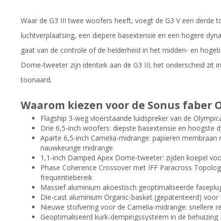
Waar de G3 III twee woofers heeft, voegt de G3 V een derde t
luchtverplaatsing, een diepere basextensie en een hogere dyna
gaat van de controle of de helderheid in het midden- en hog
Dome-tweeter zijn identiek aan de G3 III; het onderscheid zit in
toonaard.
Waarom kiezen voor de Sonus faber O
Flagship 3-weg vloerstaande luidspreker van de Olympica
Drie 6,5-inch woofers: diepste basextensie en hoogste 
Aparte 6,5-inch Camelia-midrange: papieren membraan m
nauwkeurige midrange
1,1-inch Damped Apex Dome-tweeter: zijden koepel vo
Phase Coherence Crossover met IFF Paracross Topology
frequentiebereik
Massief aluminium akoestisch geoptimaliseerde faseplug
Die-cast aluminium Organic-basket (gepatenteerd) voor
Nieuwe stofvering voor de Camelia-midrange: snellere r
Geoptimaliseerd kurk-dempingssysteem in de behuizing