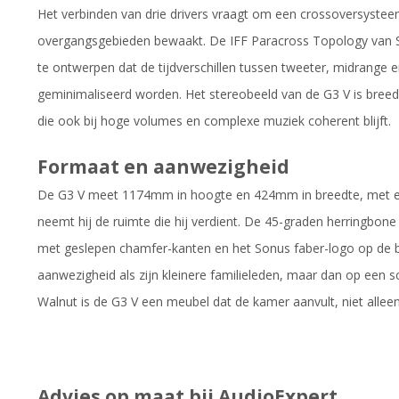
Het verbinden van drie drivers vraagt om een crossoversysteem 
overgangsgebieden bewaakt. De IFF Paracross Topology van S
te ontwerpen dat de tijdverschillen tussen tweeter, midrange 
geminimaliseerd worden. Het stereobeeld van de G3 V is breed, 
die ook bij hoge volumes en complexe muziek coherent blijft.
Formaat en aanwezigheid
De G3 V meet 1174mm in hoogte en 424mm in breedte, met ee
neemt hij de ruimte die hij verdient. De 45-graden herringbon
met geslepen chamfer-kanten en het Sonus faber-logo op de b
aanwezigheid als zijn kleinere familieleden, maar dan op een s
Walnut is de G3 V een meubel dat de kamer aanvult, niet allee
Advies op maat bij AudioExpert