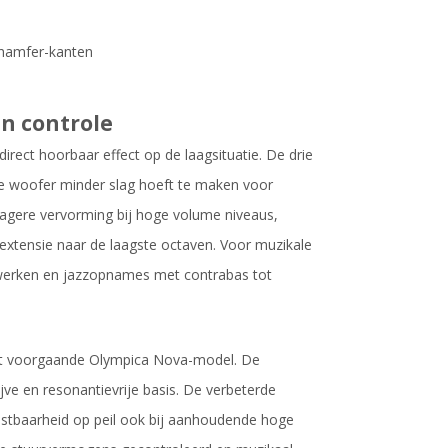
chamfer-kanten
an controle
rect hoorbaar effect op de laagsituatie. De drie
ke woofer minder slag hoeft te maken voor
lagere vervorming bij hoge volume niveaus,
extensie naar de laagste octaven. Voor muzikale
e werken en jazzopnames met contrabas tot
het voorgaande Olympica Nova-model. De
jve en resonantievrije basis. De verbeterde
stbaarheid op peil ook bij aanhoudende hoge