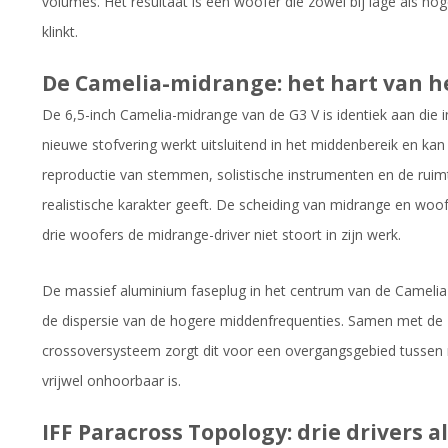
volumes. Het resultaat is een woofer die zowel bij lage als 
klinkt.
De Camelia-midrange: het hart van h
De 6,5-inch Camelia-midrange van de G3 V is identiek aan die 
nieuwe stofvering werkt uitsluitend in het middenbereik en kan
reproductie van stemmen, solistische instrumenten en de ruimte
realistische karakter geeft. De scheiding van midrange en woo
drie woofers de midrange-driver niet stoort in zijn werk.
De massief aluminium faseplug in het centrum van de Camelia 
de dispersie van de hogere middenfrequenties. Samen met de 
crossoversysteem zorgt dit voor een overgangsgebied tussen m
vrijwel onhoorbaar is.
IFF Paracross Topology: drie drivers a