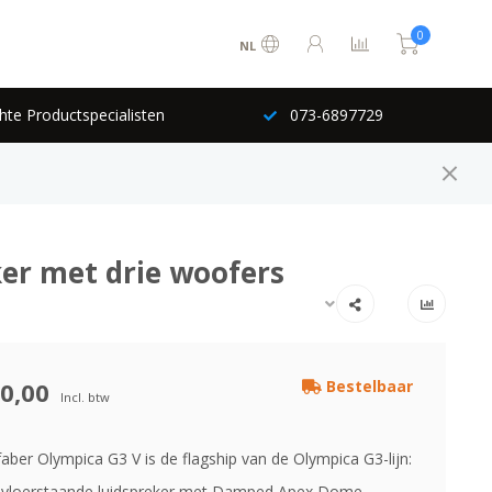
0
NL
hte Productspecialisten
073-6897729
ker met drie woofers
0,00
Bestelbaar
Incl. btw
aber Olympica G3 V is de flagship van de Olympica G3-lijn:
 vloerstaande luidspreker met Damped Apex Dome-