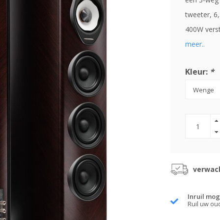
tweeter, 6
400W verst
meer..
Kleur:
*
verwach
Inruil mog
Ruil uw ou