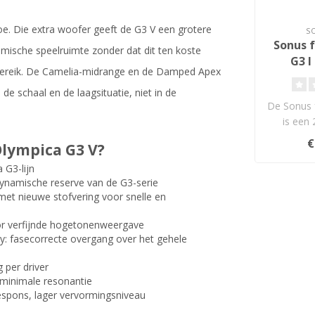
oe. Die extra woofer geeft de G3 V een grotere
S
Sonus 
mische speelruimte zonder dat dit ten koste
G3 I
ebereik. De Camelia-midrange en de Damped Apex
Bo
 de schaal en de laagsituatie, niet in de
Lu
De Sonus 
is een
luidspr
€
lympica G3 V?
 G3-lijn
dynamische reserve van de G3-serie
et nieuwe stofvering voor snelle en
or verfijnde hogetonenweergave
: fasecorrecte overgang over het gehele
 per driver
 minimale resonantie
espons, lager vervormingsniveau