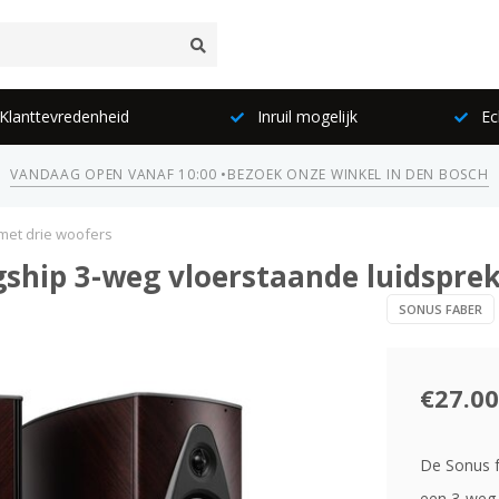
lanttevredenheid
Inruil mogelijk
Ec
VANDAAG OPEN VANAF 10:00 •
BEZOEK ONZE WINKEL IN DEN BOSCH
 met drie woofers
gship 3-weg vloerstaande luidspre
SONUS FABER
€27.00
De Sonus f
een 3-weg