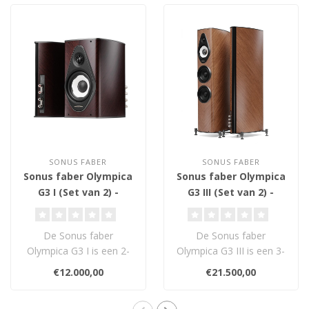
SONUS FABER
SONUS FABER
Sonus faber Olympica
Sonus faber Olympica
G3 I (Set van 2) -
G3 III (Set van 2) -
Boekenplank
Vloerstaande
Luidsprekers
Luidsprekers
De Sonus faber
De Sonus faber
Olympica G3 I is een 2-
Olympica G3 III is een 3-
weg compacte
weg vloerstaande
€12.000,00
€21.500,00
luidspreker met 1,1-inch
luidspreker met Damped
Damp..
..