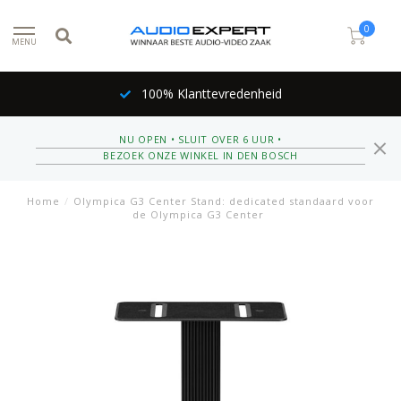
0
MENU
100% Klanttevredenheid
NU OPEN • SLUIT OVER 6 UUR •
BEZOEK ONZE WINKEL IN DEN BOSCH
Home
/
Olympica G3 Center Stand: dedicated standaard voor
de Olympica G3 Center