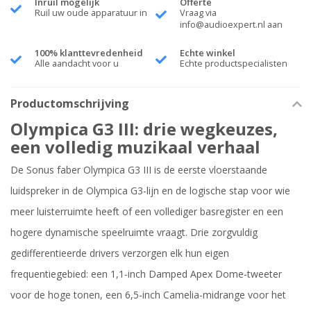
Inruil mogelijk
Offerte
Ruil uw oude apparatuur in
Vraag via
info@audioexpert.nl
aan
100% klanttevredenheid
Echte winkel
Alle aandacht voor u
Echte productspecialisten
Productomschrijving
Olympica G3 III: drie wegkeuzes,
een volledig muzikaal verhaal
De Sonus faber Olympica G3 III is de eerste vloerstaande
luidspreker in de Olympica G3-lijn en de logische stap voor wie
meer luisterruimte heeft of een vollediger basregister en een
hogere dynamische speelruimte vraagt. Drie zorgvuldig
gedifferentieerde drivers verzorgen elk hun eigen
frequentiegebied: een 1,1-inch Damped Apex Dome-tweeter
voor de hoge tonen, een 6,5-inch Camelia-midrange voor het