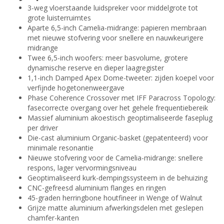
3-weg vloerstaande luidspreker voor middelgrote tot
grote luisterruimtes
Aparte 6,5-inch Camelia-midrange: papieren membraan
met nieuwe stofvering voor snellere en nauwkeurigere
midrange
Twee 6,5-inch woofers: meer basvolume, grotere
dynamische reserve en dieper laagregister
1,1-inch Damped Apex Dome-tweeter: zijden koepel voor
verfijnde hogetonenweergave
Phase Coherence Crossover met IFF Paracross Topology:
fasecorrecte overgang over het gehele frequentiebereik
Massief aluminium akoestisch geoptimaliseerde faseplug
per driver
Die-cast aluminium Organic-basket (gepatenteerd) voor
minimale resonantie
Nieuwe stofvering voor de Camelia-midrange: snellere
respons, lager vervormingsniveau
Geoptimaliseerd kurk-dempingssysteem in de behuizing
CNC-gefreesd aluminium flanges en ringen
45-graden herringbone houtfineer in Wenge of Walnut
Grijze matte aluminium afwerkingsdelen met geslepen
chamfer-kanten