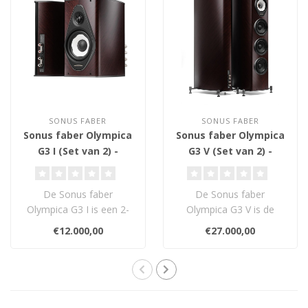
SONUS FABER
SONUS FABER
Sonus faber Olympica
Sonus faber Olympica
G3 I (Set van 2) -
G3 V (Set van 2) -
Boekenplank
Vloerstaande
Luidsprekers
Luidsprekers
De Sonus faber
De Sonus faber
Olympica G3 I is een 2-
Olympica G3 V is de
weg compacte
flagship van de Olympica
€12.000,00
€27.000,00
luidspreker met 1,1-inch
G3-lijn: een 3-weg v..
Damp..