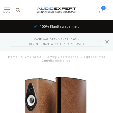
0
MENU
100% Klanttevredenheid
VANDAAG OPEN VANAF 10:00 •
BEZOEK ONZE WINKEL IN DEN BOSCH
Home
/
Olympica G3 III: 3-weg vloerstaande luidspreker met
Camelia-midrange