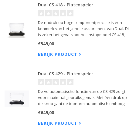
Dual CS 418 - Platenspeler
De nadruk op hoge componentprecisie is een
kenmerk van het gehele assortiment van Dual. Dit
is zeker het geval voor het instapmodel CS 418,
dat gebruik maakt van hetzelfde platform als de
€549,00
hogere modellen in het assortiment.
BEKIJK PRODUCT
Dual CS 429 - Platenspeler
De volautomatische functie van de CS 429 zorgt
voor maximaal gebruiksgemak. Met één druk op
de knop gaat de toonarm automatisch omhoog,
verschuift en zakt. Plaats eenvoudig de vinylplaat
€649,00
op de draaischijf en druk op de startknop.
BEKIJK PRODUCT