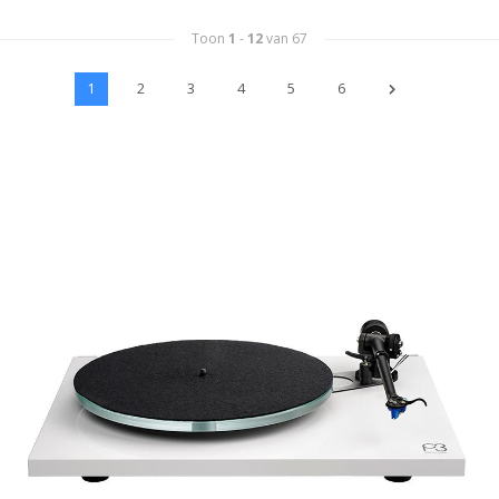
Toon
1
-
12
van 67
1
2
3
4
5
6