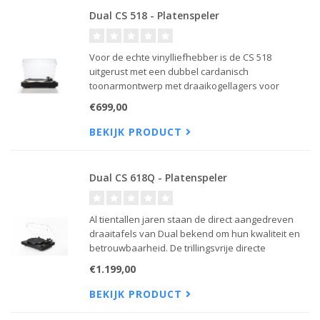
Dual CS 518 - Platenspeler
Voor de echte vinylliefhebber is de CS 518
uitgerust met een dubbel cardanisch
toonarmontwerp met draaikogellagers voor
optimale precisie.
€699,00
BEKIJK PRODUCT
Dual CS 618Q - Platenspeler
Al tientallen jaren staan de direct aangedreven
draaitafels van Dual bekend om hun kwaliteit en
betrouwbaarheid. De trillingsvrije directe
aandrijving in de CS 618Q houdt het toerental
€1.199,00
volledig stabiel en werkt zonder geluid of trillingen.
BEKIJK PRODUCT