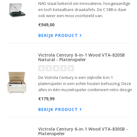
NAD staat bekend om innovatieve, hoogwaardige
en toch betaalbare draaitafels. De C 588 is daar
ook weer een mooi voorbeeld van.
€949,00
BEKIJK PRODUCT
Victrola Century 6-in-1 Wood VTA-820SB
Natural - Platenspeler
De Victrola Century is een stijlvolle 6-in-1
platenspeler in een echte houten behuizing. Deze
alles-in-één muziekspeler combineert retro design
met moderne technologie en speelt vinyl, cd's,
€179,99
cassettebandjes en muziek via Bluetooth of aux-
in.
BEKIJK PRODUCT
Victrola Century 6-in-1 Wood VTA-830SB -
Platenspeler