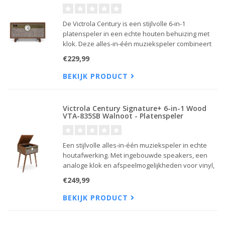
De Victrola Century is een stijlvolle 6-in-1
platenspeler in een echte houten behuizing met
klok. Deze alles-in-één muziekspeler combineert
retro design met moderne technologie en speelt
€229,99
vinyl, cd's, cassettebandjes en muziek via
Bluetooth of aux-in.
BEKIJK PRODUCT
Victrola Century Signature+ 6-in-1 Wood
VTA-835SB Walnoot - Platenspeler
Een stijlvolle alles-in-één muziekspeler in echte
houtafwerking. Met ingebouwde speakers, een
analoge klok en afspeelmogelijkheden voor vinyl,
cd’s, cassettes én streaming via Bluetooth,
€249,99
combineert deze platenspeler retro charme met
moderne technologie.
BEKIJK PRODUCT