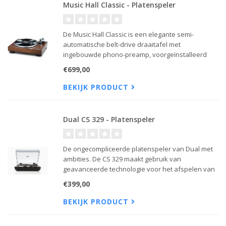
Music Hall Classic - Platenspeler
De Music Hall Classic is een elegante semi-
automatische belt-drive draaitafel met
ingebouwde phono-preamp, voorgeïnstalleerd
MM-element en walnootfineer. Perfect voor wie
€699,00
zonder gedoe wil genieten van zijn platen.
BEKIJK PRODUCT
Dual CS 329 - Platenspeler
De ongecompliceerde platenspeler van Dual met
ambities. De CS 329 maakt gebruik van
geavanceerde technologie voor het afspelen van
analoge muziek op instapniveau.
€399,00
BEKIJK PRODUCT