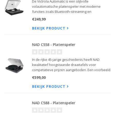
De Victrola Automatic is een stijlvolle
volautomatische platenspeler met moderne
functies zoals Bluetooth-streaming en
herhaalstand. Geniet van vinyl met één druk op
€249,99
de knop – perfect voor wie gemak, design en
geluidskwaliteit wil combineren.
BEKIJK PRODUCT
NAD C558 - Platenspeler
In de rijke 45-jarige geschiedenis heeft NAD
kwalitatief hoogstaande draaitafels voor
competatieve prijzen aangeboden. Een voorbeeld
hiervan is de C 558 die met zijn muzikale kwaliteit
€599,00
vinylliefhebbers weet te overtuigen.
BEKIJK PRODUCT
NAD C588 - Platenspeler