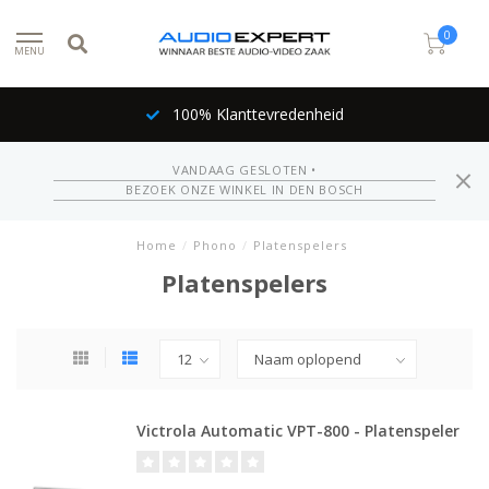
0
MENU
100% Klanttevredenheid
VANDAAG GESLOTEN •
BEZOEK ONZE WINKEL IN DEN BOSCH
Home
/
Phono
/
Platenspelers
Platenspelers
Victrola Automatic VPT-800 - Platenspeler