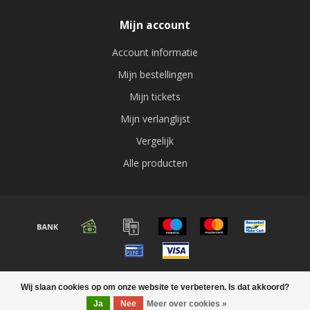
Mijn account
Account informatie
Mijn bestellingen
Mijn tickets
Mijn verlanglijst
Vergelijk
Alle producten
© Copyright 2026 Audio expert
Wij slaan cookies op om onze website te verbeteren. Is dat akkoord?
Ja
Nee
Meer over cookies »