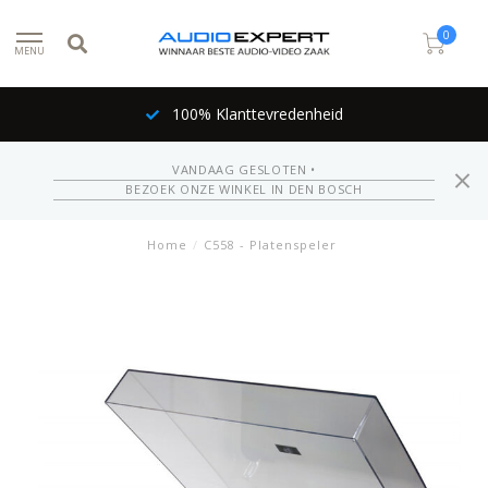
0
MENU
100% Klanttevredenheid
VANDAAG GESLOTEN •
BEZOEK ONZE WINKEL IN DEN BOSCH
Home
/
C558 - Platenspeler