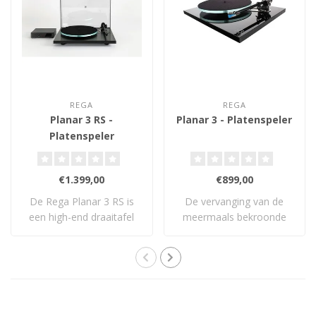
REGA
REGA
Planar 3 RS -
Planar 3 - Platenspeler
Platenspeler
€1.399,00
€899,00
De Rega Planar 3 RS is
De vervanging van de
een high-end draaitafel
meermaals bekroonde
met geborstel..
What Hi-Fi? Product..