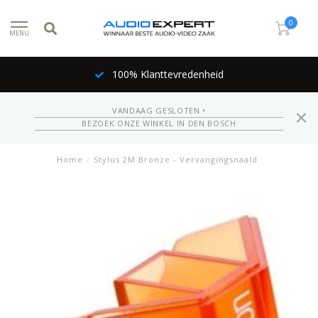
0
MENU
100% Klanttevredenheid
VANDAAG GESLOTEN •
BEZOEK ONZE WINKEL IN DEN BOSCH
Home
/
Stylus 2M Bronze - Vervangingsnaald