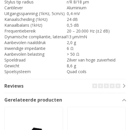
Stylus tip radius
r/R 8/18 μm
Cantilever
Aluminium
Uitgangsspanning (1kHz, 5cm/s)
0,4 mV
Kanaalscheiding (1kHz)
24 dB
Kanaalbalans (1kHz)
0,5 dB
Frequentiebereik
20 – 20.000 Hz (±2 dB)
Dynamische compliantie, lateraal
13 µm/mN
Aanbevolen naalddruk
2,0 g
Inwendige impedantie
6 Ω
Aanbevolen belasting
> 50 Ω
Spoeldraad
Zilver van hoge zuiverheid
Gewicht
8,6 g
Spoelsysteem
Quad coils
Reviews
Gerelateerde producten