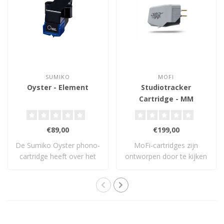
SUMIKO
MOFI
Oyster - Element
Studiotracker
Cartridge - MM
Element
€89,00
€199,00
De Sumiko Oyster phono-
MoFi-cartridges zijn
cartridge heeft over het
ontworpen door te kijken
algemeen een..
naar waar een ..