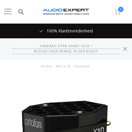
0
MENU
100% Klanttevredenheid
VANDAAG OPEN VANAF 10:00 •
BEZOEK ONZE WINKEL IN DEN BOSCH
Home
/
MC-X 10 - Element