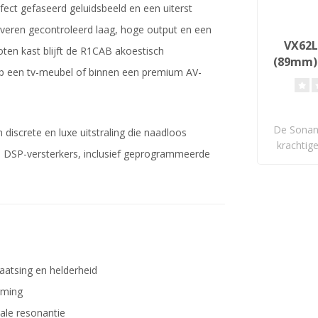
ect gefaseerd geluidsbeeld en een uiterst
everen gecontroleerd laag, hoge output en een
VX62L
oten kast blijft de R1CAB akoestisch
(89mm)
op een tv-meubel of binnen een premium AV-
Lu
De Sonan
discrete en luxe uitstraling die naadloos
krachtig
nce DSP-versterkers, inclusief geprogrammeerde
aatsing en helderheid
rming
ale resonantie