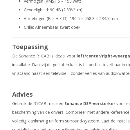
Vermogen (RMS): 5 – 150 watt
Gevoeligheid: 90 dB (2.83V/1m)
Afmetingen (B × H × D): 190.5 × 558.8 × 234.7 mm
Grille: Afneembaar zwart doek
Toepassing
De Sonance R1CAB is ideaal voor
left/center/right-weerg
installatie. Dankzij de gesloten kast is hij perfect inzetbaar 
vrijstaand naast een televisie—zonder verlies van audiokwalite
Advies
Gebruik de R1CAB met een
Sonance DSP-versterker
voor ee
bescherming van de drivers. Combineer met andere Reference in
volledig klankmatig uniform surround-systeem. Laat de installa
specialist voor optimale positionering en geluidskwaliteit.