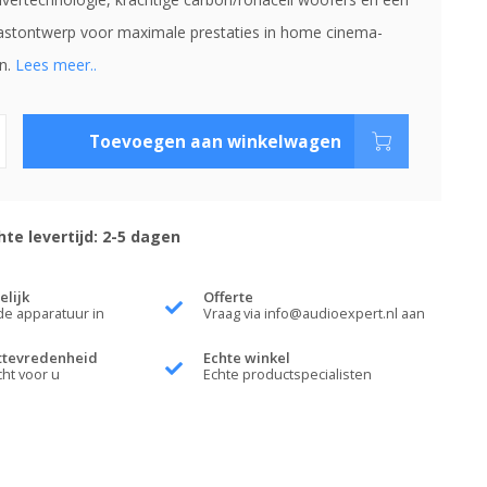
astontwerp voor maximale prestaties in home cinema-
en.
Lees meer..
Toevoegen aan winkelwagen
te levertijd: 2-5 dagen
elijk
Offerte
de apparatuur in
Vraag via
info@audioexpert.nl
aan
ttevredenheid
Echte winkel
cht voor u
Echte productspecialisten