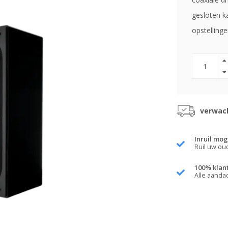
gesloten k
opstelling
verwach
Inruil mog
Ruil uw ou
100% klan
Alle aanda