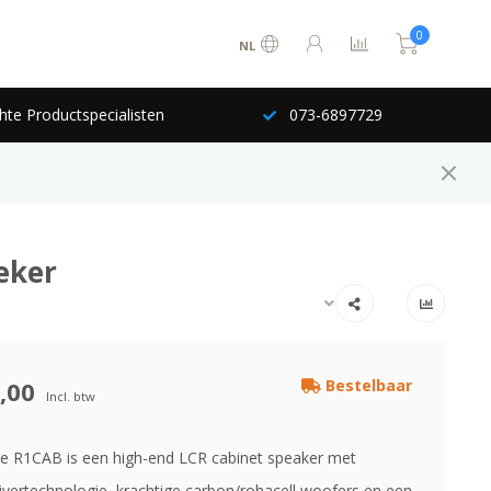
0
NL
hte Productspecialisten
073-6897729
eker
,00
Bestelbaar
Incl. btw
 R1CAB is een high-end LCR cabinet speaker met
rivertechnologie, krachtige carbon/rohacell woofers en een