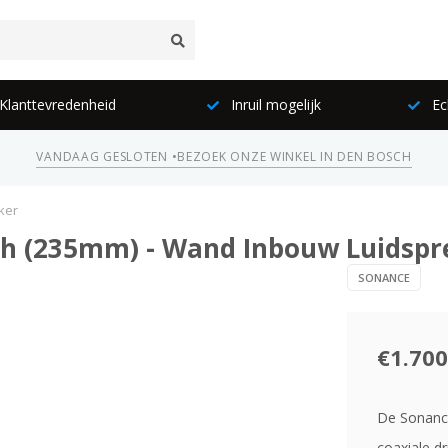
lanttevredenheid
Inruil mogelijk
Ec
VANDAAG GESLOTEN •
BEZOEK ONZE WINKEL IN DEN BOSCH
ker
ch (235mm) - Wand Inbouw Luidspr
SONANCE
€1.700
De Sonance
coaxiale d