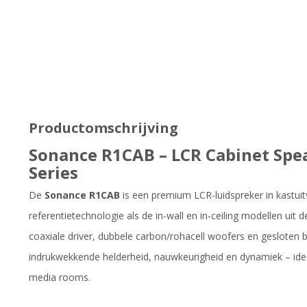
Productomschrijving
Sonance R1CAB – LCR Cabinet Spea
Series
De
Sonance R1CAB
is een premium LCR-luidspreker in kastui
referentietechnologie als de in-wall en in-ceiling modellen uit
coaxiale driver, dubbele carbon/rohacell woofers en gesloten 
indrukwekkende helderheid, nauwkeurigheid en dynamiek – id
media rooms.