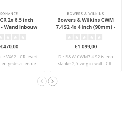
SONANCE
BOWERS & WILKINS
CR 2x 6,5 inch
Bowers & Wilkins CWM
C
 - Wand Inbouw
7.4 S2 4x 4 inch (90mm) -
idspreker
Wand Inbouw
Luidspreker
€470,00
€1.099,00
ce VX62 LCR levert
De B&W CWM7.4 S2 is een
De 
e en gedetailleerde
slanke 2,5-weg in-wall LCR-
hi
prest..
luidsprek..