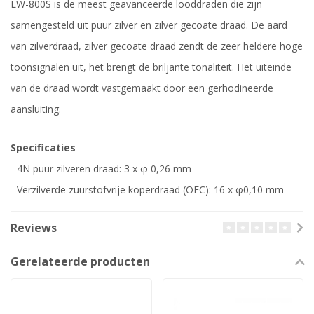
LW-800S is de meest geavanceerde looddraden die zijn
samengesteld uit puur zilver en zilver gecoate draad. De aard
van zilverdraad, zilver gecoate draad zendt de zeer heldere hoge
toonsignalen uit, het brengt de briljante tonaliteit. Het uiteinde
van de draad wordt vastgemaakt door een gerhodineerde
aansluiting.
Specificaties
- 4N puur zilveren draad: 3 x φ 0,26 mm
- Verzilverde zuurstofvrije koperdraad (OFC): 16 x φ0,10 mm
Reviews
Gerelateerde producten