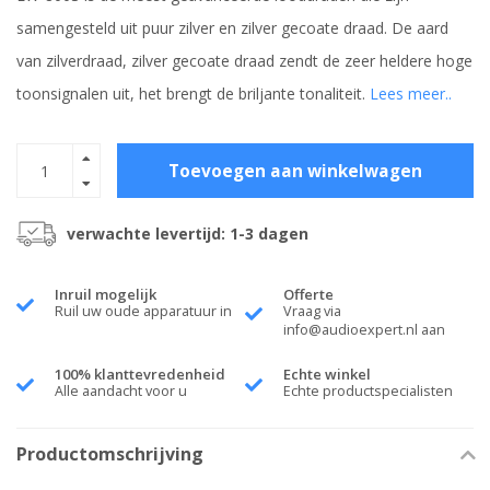
samengesteld uit puur zilver en zilver gecoate draad. De aard
van zilverdraad, zilver gecoate draad zendt de zeer heldere hoge
toonsignalen uit, het brengt de briljante tonaliteit.
Lees meer..
Toevoegen aan winkelwagen
verwachte levertijd: 1-3 dagen
Inruil mogelijk
Offerte
Ruil uw oude apparatuur in
Vraag via
info@audioexpert.nl
aan
100% klanttevredenheid
Echte winkel
Alle aandacht voor u
Echte productspecialisten
Productomschrijving