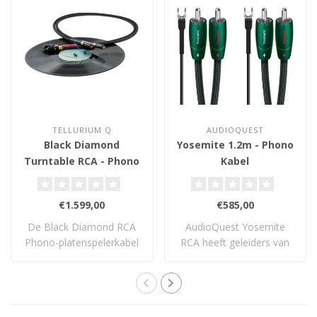
TELLURIUM Q
AUDIOQUEST
Black Diamond
Yosemite 1.2m - Phono
Turntable RCA - Phono
Kabel
Kabel
€1.599,00
€585,00
De Black Diamond RCA
AudioQuest Yosemite
Phono-platenspelerkabel
RCA heeft geleiders van
is niet voor ni..
PSC+ en is voorz..