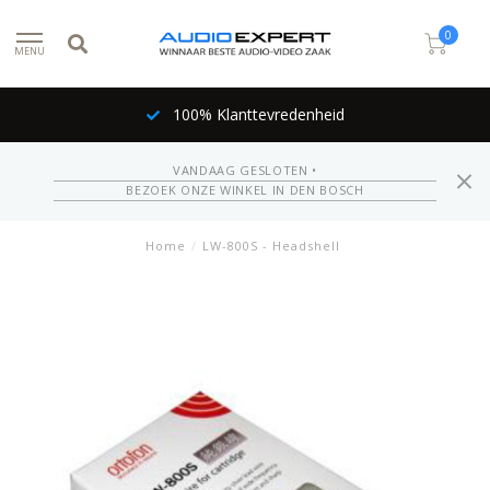
0
MENU
100% Klanttevredenheid
VANDAAG GESLOTEN •
BEZOEK ONZE WINKEL IN DEN BOSCH
Home
/
LW-800S - Headshell