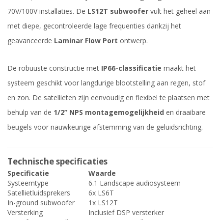
70V/100V installaties. De
LS12T subwoofer
vult het geheel aan
met diepe, gecontroleerde lage frequenties dankzij het
geavanceerde
Laminar Flow Port
ontwerp.
De robuuste constructie met
IP66-classificatie
maakt het
systeem geschikt voor langdurige blootstelling aan regen, stof
en zon. De satellieten zijn eenvoudig en flexibel te plaatsen met
behulp van de
1/2” NPS montagemogelijkheid
en draaibare
beugels voor nauwkeurige afstemming van de geluidsrichting.
Technische specificaties
Specificatie
Waarde
Systeemtype
6.1 Landscape audiosysteem
Satellietluidsprekers
6x LS6T
In-ground subwoofer
1x LS12T
Versterking
Inclusief DSP versterker