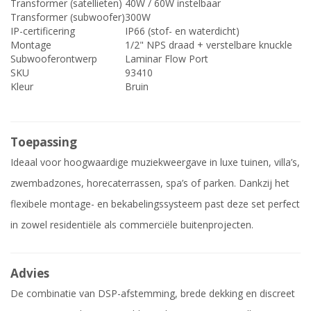
Transformer (satellieten)
40W / 60W instelbaar
Transformer (subwoofer)
300W
IP-certificering
IP66 (stof- en waterdicht)
Montage
1/2" NPS draad + verstelbare knuckle
Subwooferontwerp
Laminar Flow Port
SKU
93410
Kleur
Bruin
Toepassing
Ideaal voor hoogwaardige muziekweergave in luxe tuinen, villa’s,
zwembadzones, horecaterrassen, spa’s of parken. Dankzij het
flexibele montage- en bekabelingssysteem past deze set perfect
in zowel residentiële als commerciële buitenprojecten.
Advies
De combinatie van DSP-afstemming, brede dekking en discreet