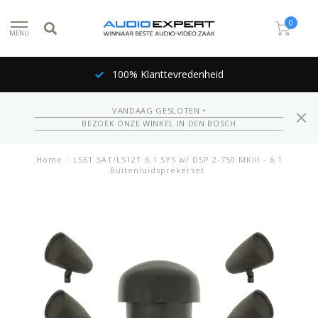
0
MENU
100% Klanttevredenheid
VANDAAG GESLOTEN •
BEZOEK ONZE WINKEL IN DEN BOSCH
Home
/
LS6T SAT/LS12T 6.1 SYS w/ DSP 2-750 MKIII - 6.1
Buitenluidsprekerset