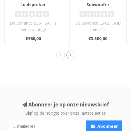
Luidspreker
Subwoofer
De Sonance LS6T SAT is
De Sonance LS12T SUB
een krachtige
is een 12"
buitenluidspreker uit de
buitensubwoofer met
€960,00
€3.500,00
Landscape Series, ..
diepe bas tot 22 Hz.
Weerbes..
Abonneer je op onze nieuwsbrief
Blijf op de hoogte over onze laatste acties
Abonneer