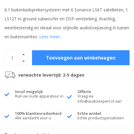
6.1 buitenluidsprekersysteem met 6 Sonance LS6T satellieten, 1
LS12T in-ground subwoofer en DSP-versterking. Krachtig,
weerbestendig en ideaal voor stijlvolle audiotoepassing in tuinen
en buitenruimtes.
Lees meer..
Toevoegen aan winkelwagen
verwachte levertijd: 2-5 dagen
Inruil mogelijk
Offerte
Ruil uw oude apparatuur in
Vraag via
info@audioexpert.nl
aan
100% klanttevredenheid
Echte winkel
Alle aandacht voor u
Echte productspecialisten