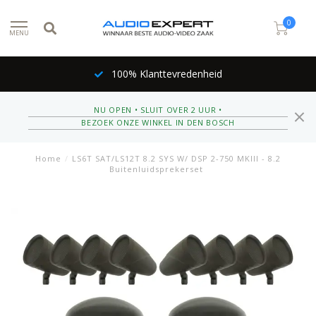
0
MENU
100% Klanttevredenheid
NU OPEN • SLUIT OVER 2 UUR •
BEZOEK ONZE WINKEL IN DEN BOSCH
Home
/
LS6T SAT/LS12T 8.2 SYS W/ DSP 2-750 MKIII - 8.2
Buitenluidsprekerset