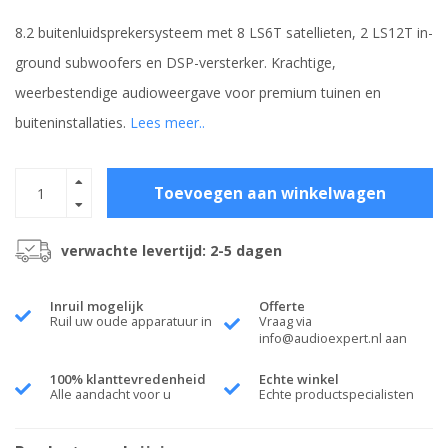
8.2 buitenluidsprekersysteem met 8 LS6T satellieten, 2 LS12T in-
ground subwoofers en DSP-versterker. Krachtige,
weerbestendige audioweergave voor premium tuinen en
buiteninstallaties.
Lees meer..
Toevoegen aan winkelwagen
verwachte levertijd: 2-5 dagen
Inruil mogelijk
Offerte
Ruil uw oude apparatuur in
Vraag via
info@audioexpert.nl
aan
100% klanttevredenheid
Echte winkel
Alle aandacht voor u
Echte productspecialisten