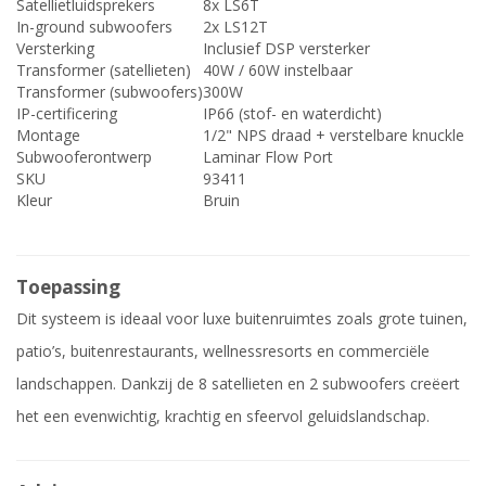
Satellietluidsprekers
8x LS6T
In-ground subwoofers
2x LS12T
Versterking
Inclusief DSP versterker
Transformer (satellieten)
40W / 60W instelbaar
Transformer (subwoofers)
300W
IP-certificering
IP66 (stof- en waterdicht)
Montage
1/2" NPS draad + verstelbare knuckle
Subwooferontwerp
Laminar Flow Port
SKU
93411
Kleur
Bruin
Toepassing
Dit systeem is ideaal voor luxe buitenruimtes zoals grote tuinen,
patio’s, buitenrestaurants, wellnessresorts en commerciële
landschappen. Dankzij de 8 satellieten en 2 subwoofers creëert
het een evenwichtig, krachtig en sfeervol geluidslandschap.