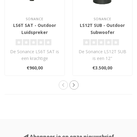
SONANCE
SONANCE
LS6T SAT - Outdoor
LS12T SUB - Outdoor
Luidspreker
Subwoofer
De Sonance LS6T SAT is
De Sonance LS12T SUB
een krachtige
is een 12"
buitenluidspreker uit de
buitensubwoofer met
€960,00
€3.500,00
Landscape Series, ..
diepe bas tot 22 Hz.
Weerbes..
Abonneer je op onze nieuwsbrief