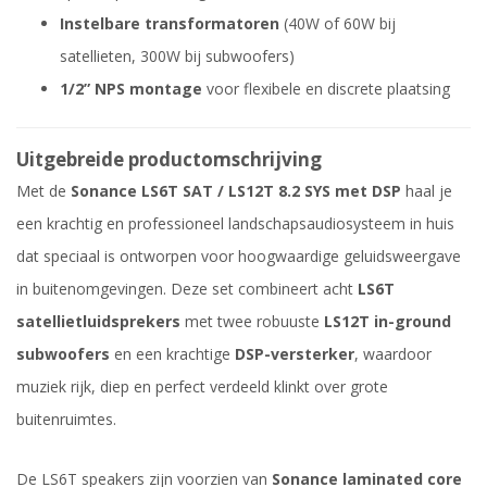
Instelbare transformatoren
(40W of 60W bij
satellieten, 300W bij subwoofers)
1/2” NPS montage
voor flexibele en discrete plaatsing
Uitgebreide productomschrijving
Met de
Sonance LS6T SAT / LS12T 8.2 SYS met DSP
haal je
een krachtig en professioneel landschapsaudiosysteem in huis
dat speciaal is ontworpen voor hoogwaardige geluidsweergave
in buitenomgevingen. Deze set combineert acht
LS6T
satellietluidsprekers
met twee robuuste
LS12T in-ground
subwoofers
en een krachtige
DSP-versterker
, waardoor
muziek rijk, diep en perfect verdeeld klinkt over grote
buitenruimtes.
De LS6T speakers zijn voorzien van
Sonance laminated core