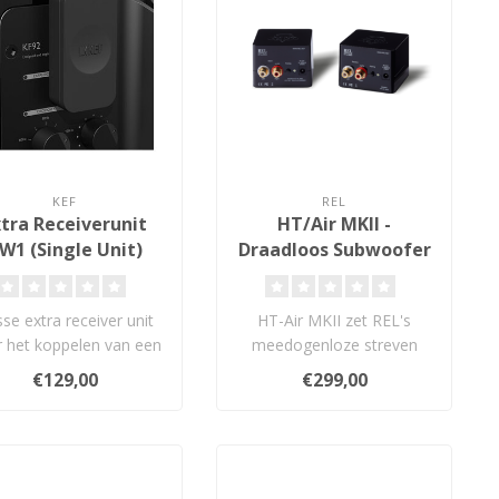
KEF
REL
xtra Receiverunit
HT/Air MKII -
W1 (Single Unit)
Draadloos Subwoofer
Systeem
se extra receiver unit
HT-Air MKII zet REL's
 het koppelen van een
meedogenloze streven
tra Subwoofer. Werkt
voort om de hoogste
€129,00
€299,00
samen..
prestaties, het b..