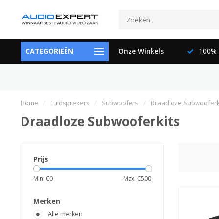
ctspecialisten
CATEGORIEËN
073-6897729
Onze Winkels
100% K
Home
/
Luidsprekers
/
Subwoofers
/
Draadloze Subwooferk
Draadloze Subwooferkits
Prijs
Min: €
0
Max: €
500
Merken
Alle merken