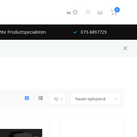
0
NL
hte Productspecialisten
073-6897729