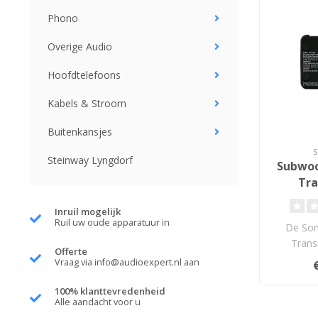
Phono
Overige Audio
Hoofdtelefoons
Kabels & Stroom
Buitenkansjes
Steinway Lyngdorf
Subwoo
Tra
Inruil mogelijk
Ruil uw oude apparatuur in
De Son
Trans
Offerte
draadloz
Vraag via
info@audioexpert.nl
aan
Impact
100% klanttevredenheid
Alle aandacht voor u