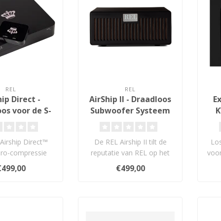
REL
REL
ip Direct -
AirShip II - Draadloos
E
os voor de S-
Subwoofer Systeem
K
serie
Airship Direct™
De REL Airship II tilt de
Los
ero-compressie
reputatie van REL op het
voor
s geluid voor de
gebied van geavanceerde
ex
€499,00
€499,00
ieuwe S..
draad..