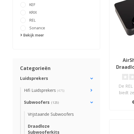
KEF
KRIX
REL
Sonance
Bekijk meer
AirSh
Draadlo
Categorieën
Luidsprekers
De REL 
Hifi Luidsprekers
(475)
biedt z
draadloo
Subwoofers
(125)
n
Vrijstaande Subwoofers
Draadloze
Subwooferkits