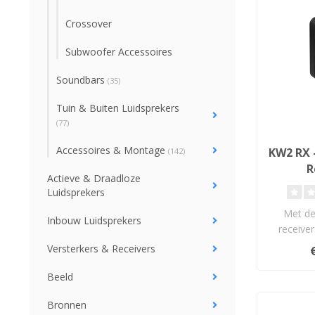
Crossover
Subwoofer Accessoires
Soundbars
(35)
Tuin & Buiten Luidsprekers
(77)
Accessoires & Montage
KW2 RX 
(142)
R
Actieve & Draadloze
Luidsprekers
Met de
Inbouw Luidsprekers
receiver
soundbar 
Versterkers & Receivers
el
Beeld
Bronnen