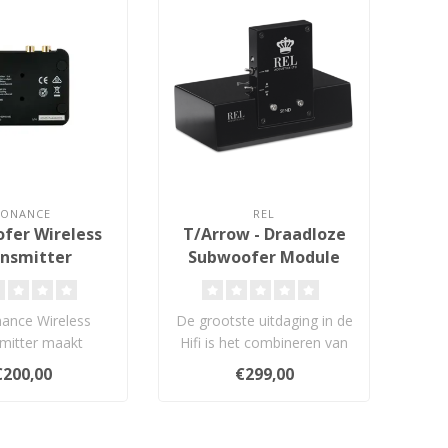
SONANCE
REL
fer Wireless
T/Arrow - Draadloze
nsmitter
Subwoofer Module
ance Wireless
De grootste uitdaging in de
mitter maakt
Hifi is het combineren van
e plaatsing van
gemak en kwaliteit en dan..
€200,00
€299,00
-subwoofers ..