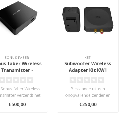
SONUS FABER
KEF
us faber Wireless
Subwoofer Wireless
Transmitter -
Adapter Kit KW1
raadloze Zender
Sonus faber Wireless
Bestaande uit een
nsmitter verzendt het
onopvallende zender en
diosignaal draadloos
ontvanger, werkt de KEF
€500,00
€250,00
naar de ..
KW1 samen met d..