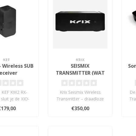
KEF
KRIX
- Wireless SUB
SEISMIX
Son
eceiver
TRANSMITTER (WAT
KS-700) - Draadloze
D
Subwoofer Zender
 KEF KW2 RX-
Krix Seismix Wireless
De 
 sluit je de XIO-
Transmitter – draadloze
Tra
draadloos aan op
zender voor Seismix
au
€179,00
€350,00
ke KEF-su..
subwoofers m..