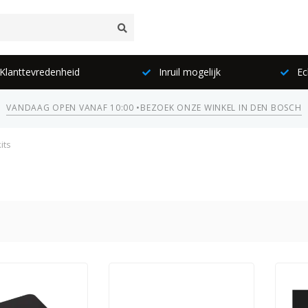
lanttevredenheid
Inruil mogelijk
Ec
VANDAAG OPEN VANAF 10:00 •
BEZOEK ONZE WINKEL IN DEN BOSCH
its