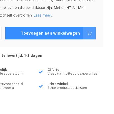
 te leveren die beschikbaar zijn. Met de HT-Air MKII
zichzelf overtroffen.
Lees meer..
Toevoegen aan winkelwagen
te levertijd: 1-3 dagen
elijk
Offerte
de apparatuur in
Vraag via
info@audioexpert.nl
aan
ttevredenheid
Echte winkel
cht voor u
Echte productspecialisten