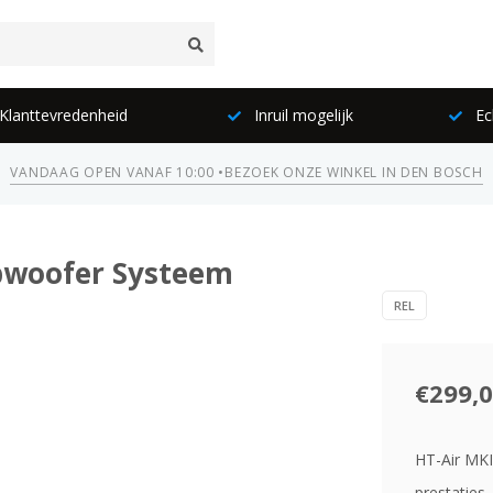
lanttevredenheid
Inruil mogelijk
Ec
VANDAAG OPEN VANAF 10:00 •
BEZOEK ONZE WINKEL IN DEN BOSCH
ubwoofer Systeem
REL
€299,
HT-Air MKI
prestaties