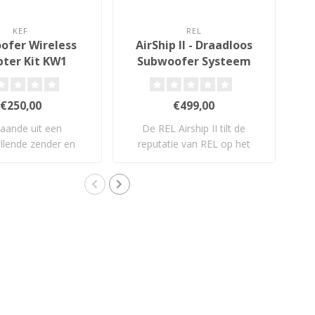
KEF
REL
ofer Wireless
AirShip II - Draadloos
Ex
ter Kit KW1
Subwoofer Systeem
€250,00
€499,00
aande uit een
De REL Airship II tilt de
Los
llende zender en
reputatie van REL op het
he
nger, werkt de..
gebied va..