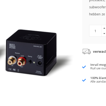
subwoofers
hebben ze 
verwach
Inruil mog
Ruil uw ou
100% klan
Alle aanda