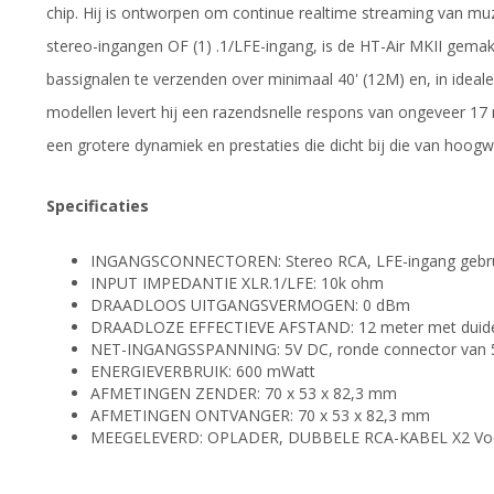
chip. Hij is ontworpen om continue realtime streaming van mu
stereo-ingangen OF (1) .1/LFE-ingang, is de HT-Air MKII gemakk
bassignalen te verzenden over minimaal 40' (12M) en, in ideale 
modellen levert hij een razendsnelle respons van ongeveer 17 ms
een grotere dynamiek en prestaties die dicht bij die van hoogw
Specificaties
INGANGSCONNECTOREN: Stereo RCA, LFE-ingang gebruikt
INPUT IMPEDANTIE XLR.1/LFE: 10k ohm
DRAADLOOS UITGANGSVERMOGEN: 0 dBm
DRAADLOZE EFFECTIEVE AFSTAND: 12 meter met duidelij
NET-INGANGSSPANNING: 5V DC, ronde connector van 5
ENERGIEVERBRUIK: 600 mWatt
AFMETINGEN ZENDER: 70 x 53 x 82,3 mm
AFMETINGEN ONTVANGER: 70 x 53 x 82,3 mm
MEEGELEVERD: OPLADER, DUBBELE RCA-KABEL X2 Voedi