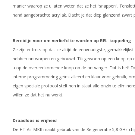
manier waarop ze u laten weten dat ze het “snappen”. Tenslot
hand aangebrachte acryllak. Dacht je dat diep glanzend zwart p
Bereid je voor om verliefd te worden op REL-koppeling
Ze zijn er trots op dat ze altijd de eenvoudigste, gemakkelijk
hebben ontworpen en gebouwd. Tik gewoon op een knop op de 
u op de overeenkomende knop op de ontvanger. Dat is het! De
interne programmering geïnstalleerd en klaar voor gebruik, o
eigen speciale protocol stelt hen in staat alle onzin te elimine
willen ze dat het nu werkt.
Draadloos is vrijheid
De HT-Air MKII maakt gebruik van de 3e generatie 5,8 GHz-ch