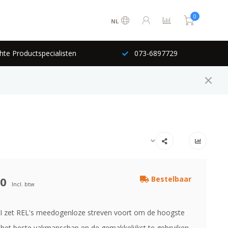
0
NL
hte Productspecialisten
073-6897729
00
Bestelbaar
Incl. btw
I zet REL's meedogenloze streven voort om de hoogste
, het beste vakmanschap en de gemakkelijkst te gebruiken