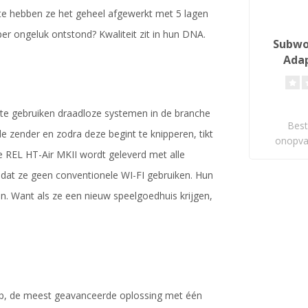
te hebben ze het geheel afgewerkt met 5 lagen
er ongeluk ontstond? Kwaliteit zit in hun DNA.
Subwo
Adap
st te gebruiken draadloze systemen in de branche
Best
zender en zodra deze begint te knipperen, tikt
onopva
 REL HT-Air MKII wordt geleverd met alle
ontva
mdat ze geen conventionele WI-FI gebruiken. Hun
ren. Want als ze een nieuw speelgoedhuis krijgen,
ip, de meest geavanceerde oplossing met één