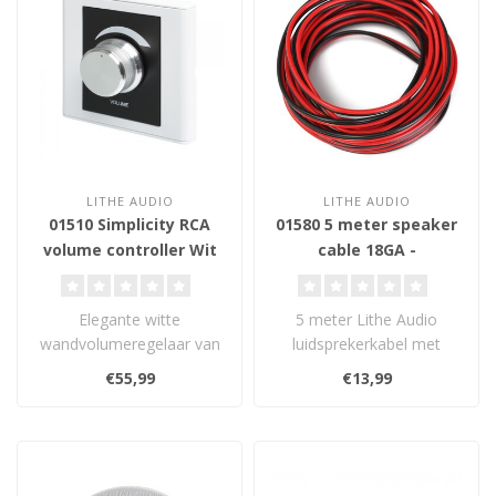
LITHE AUDIO
LITHE AUDIO
01510 Simplicity RCA
01580 5 meter speaker
volume controller Wit
cable 18GA -
Luidsprekerkabel
Elegante witte
5 meter Lithe Audio
wandvolumeregelaar van
luidsprekerkabel met
Lithe Audio met 5 standen
18GA-dikte, ideaal voor
€55,99
€13,99
en uit-positie. ..
het verbinden v..