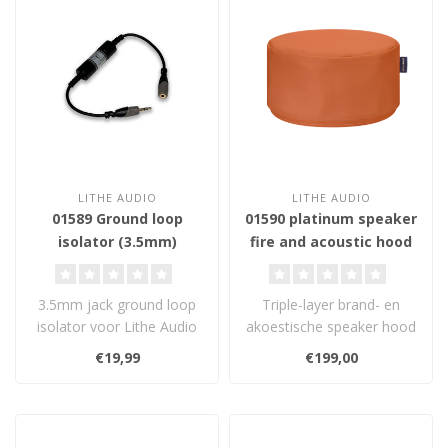
LITHE AUDIO
LITHE AUDIO
01589 Ground loop
01590 platinum speaker
isolator (3.5mm)
fire and acoustic hood
290
3.5mm jack ground loop
Triple-layer brand- en
isolator voor Lithe Audio
akoestische speaker hood
Bluetooth
voor 6,5" en 8"
€19,99
€199,00
plafondluidsprekers. ..
plafondluidsprek..