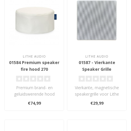
LITHE AUDIO
LITHE AUDIO
01584 Premium speaker
01587 - Vierkante
fire hood 270
Speaker Grille
Premium brand- en
Vierkante, magnetische
geluidswerende hood
speakergrille voor Lithe
voor plafondluidsprekers
Audio 6.5"
€74,99
€29,99
tot 210 mm uitspa..
plafondluidsprekers. ..