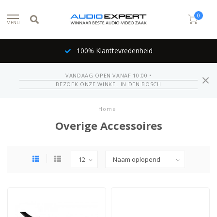
0
MENU
100% Klanttevredenheid
VANDAAG OPEN VANAF 10:00 •
BEZOEK ONZE WINKEL IN DEN BOSCH
Home
Overige Accessoires