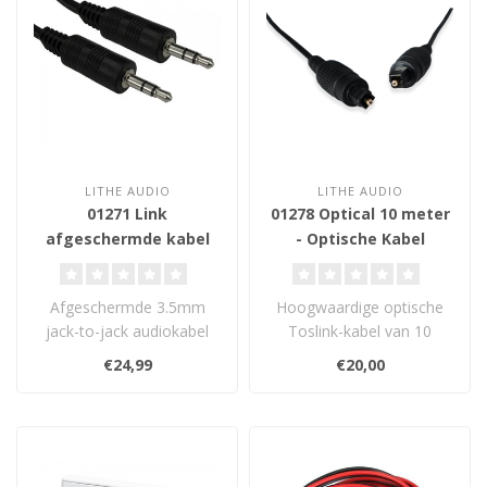
LITHE AUDIO
LITHE AUDIO
01271 Link
01278 Optical 10 meter
afgeschermde kabel
- Optische Kabel
3.5mm jack - 3.5mm
jack 10 meter
Afgeschermde 3.5mm
Hoogwaardige optische
jack-to-jack audiokabel
Toslink-kabel van 10
van 10 meter voor
meter voor ruisvrije
€24,99
€20,00
storingsvrije gelui..
digitale audio. ..