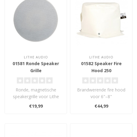
LITHE AUDIO
LITHE AUDIO
01581 Ronde Speaker
01582 Speaker Fire
Grille
Hood 250
Ronde, magnetische
Brandwerende fire hood
speakergrille voor Lithe
voor 6"–8"
Audio 6.5”
plafondluidsprekers. De
€19,99
€44,99
plafondluidsprekers. Ov..
Lithe Audio Fire Hoo..