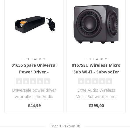
LITHE AUDIO
LITHE AUDIO
01655 Spare Universal
01675EU Wireless Micro
Power Driver -
Sub Wi-Fi - Subwoofer
Voedingsadapter
Universele power driver
Lithe Audio Wireless
voor alle Lithe Audio
Music Subwoofer met
actieve
AirPlay 2 en Chromecast.
€44,99
€399,00
plafondluidsprekers.
Compact formaa..
Ontwo..
Toon
1
-
12
van 38