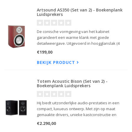
Artsound AS350 (Set van 2) - Boekenplank
Luidsprekers
De conische vormgeving van het kabinet
garandeert een warme klank met goede
detailweergave. Uitgevoerd in hoogglanslak (4
lagen) voor een klasse uitstraling.
€199,00
BEKIJK PRODUCT
Totem Acoustic Bison (Set van 2) -
Boekenplank Luidsprekers
Hij biedt uitzonderlijke audio-prestaties in een
compact, luxueus ontwerp. Met zijn op maat
gemaakte drivers, unieke kastconstructie en
verbluffende imaging levert deze high-end
€2.290,00
luidspreker indrukwekkende helderheid, diepe