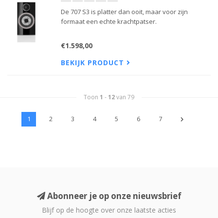
De 707 S3 is platter dan ooit, maar voor zijn
formaat een echte krachtpatser.
€1.598,00
BEKIJK PRODUCT
Toon
1
-
12
van 79
1
2
3
4
5
6
7
Abonneer je op onze nieuwsbrief
Blijf op de hoogte over onze laatste acties