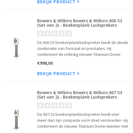
bas en een breed geluidsbeeld .
BEKIJK PRODUCT
Bowers & Wilkins Bowers & Wilkins 606 S3
(Set van 2) - Boekenplank Luidsprekers
De 606 S3 boekenplankluidspreker biedt de ideale
combinatie van formaat en prestaties. Hij
combineert de volledig nieuwe Titanium Dome-
tweeter met de krachtige nauwkeurigheid en
€998,00
transparantie van de veelgeprezen Continuum-
conus voor het laag en midden.
BEKIJK PRODUCT
Bowers & Wilkins Bowers & Wilkins 607 S3
(Set van 2) - Boekenplank Luidsprekers
De 607 S3 boekenplankluidspreker biedt veel
meer dan zijn compacte vorm doet vermoeden. Hij
combineert de nieuwe Titanium Dome-tweeter met
de nauwkeurigheid en helderheid van de