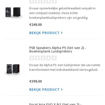
Ervaar opmerkelijke geluidskwaliteit verpakt in
een compact ontwerp. Deze echte
boekenplankluidsprekers zijn zorgvuldig
vervaardigd met behulp van de allernieuwste
€249,00
technologie en brengen het beste in elke noot
naar boven, van lage bassen tot hoge tonen.
BEKIJK PRODUCT
PSB Speakers Alpha P5 (Set van 2) -
Boekenplank Luidsprekers
Ervaar de Alpha P5: een luidspreker die uw ruimte
transformeert met indrukwekkend stereogeluid.
€399,00
BEKIJK PRODUCT
Focal Aria EVO X N1 (Set van 2) -