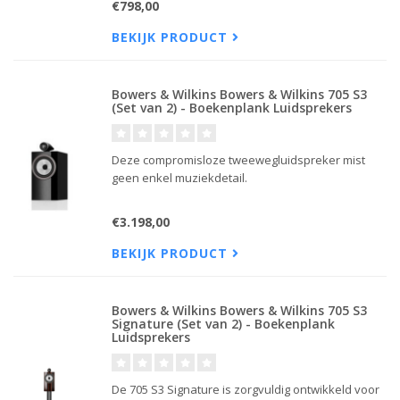
€798,00
veelgeprezen Continuum-conus voor het laag en
midden.
BEKIJK PRODUCT
Bowers & Wilkins Bowers & Wilkins 705 S3
(Set van 2) - Boekenplank Luidsprekers
Deze compromisloze tweewegluidspreker mist
geen enkel muziekdetail.
€3.198,00
BEKIJK PRODUCT
Bowers & Wilkins Bowers & Wilkins 705 S3
Signature (Set van 2) - Boekenplank
Luidsprekers
De 705 S3 Signature is zorgvuldig ontwikkeld voor