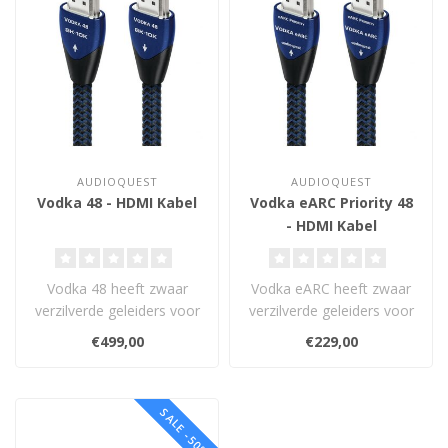
AUDIOQUEST
AUDIOQUEST
Vodka 48 - HDMI Kabel
Vodka eARC Priority 48
- HDMI Kabel
Vodka 48 heeft zwaar
Vodka eARC heeft zwaar
verzilverde geleiders voor
verzilverde geleiders voor
video en audio, en een
en audio en aarde (ground
€499,00
€229,00
geoptimal..
refe..
SALE -50%