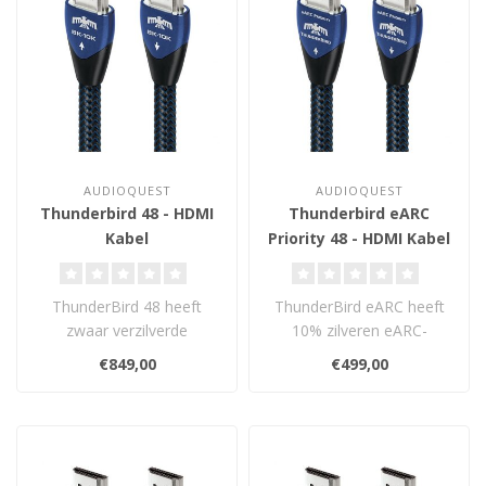
AUDIOQUEST
AUDIOQUEST
Thunderbird 48 - HDMI
Thunderbird eARC
Kabel
Priority 48 - HDMI Kabel
ThunderBird 48 heeft
ThunderBird eARC heeft
zwaar verzilverde
10% zilveren eARC-
geleiders voor video en
geleiders en 10% zilveren
€849,00
€499,00
audio. Voor het ..
aardreferenti..