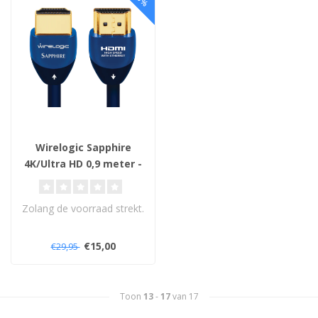
Wirelogic Sapphire
4K/Ultra HD 0,9 meter -
HDMI Kabel
Zolang de voorraad strekt.
€15,00
€29,95
Toon
13
-
17
van 17