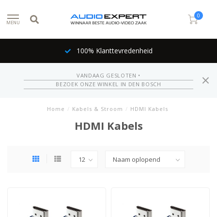
0
MENU
100% Klanttevredenheid
VANDAAG GESLOTEN •
BEZOEK ONZE WINKEL IN DEN BOSCH
Home
/
Kabels & Stroom
/
HDMI Kabels
HDMI Kabels