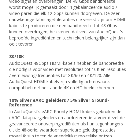
video signalen overbrengen. De 48 Gbps bandbreedte
wordt mogelijk gemaakt door 4 gebalanceerde audio /
video paren die elk 12 Gbps kunnen doorgeven. De zeer
nauwkeurige fabricagetoleranties die vereist zijn om HDMI-
kabels te produceren die een bandbreedte tot 48 Gbps
kunnen overdragen, betekenen dat veel van AudioQuest's
beproefde ingrediënten en technieken belangrijker zijn dan
ooit tevoren.
8K/10K
AudioQuest 48Gbps HDMI-kabels hebben de bandbreedte
die nodig is voor video met resoluties tot 10K en resoluties
/ vernieuwingsfrequenties tot 8K/60 en 4K/120. Alle
AudioQuest HDMI kabels zijn volledig achterwaarts
compatibel met bestaande 4K en HD beeldschermen.
10% Silver eARC geleiders / 5% Silver Ground-
Reference
In AudioQuest's eARC-Priority HDMI-kabels gebruiken de
eARC-datapaargeleiders en aardreferentie-afvoer dezelfde
geavanceerde ontwerpingrediënten als hun tegenhangers
uit de 48-serie, waardoor superieure geluidsprestaties
mogelijk zijn tegen de vriendelijkst mogelijke prijzen.