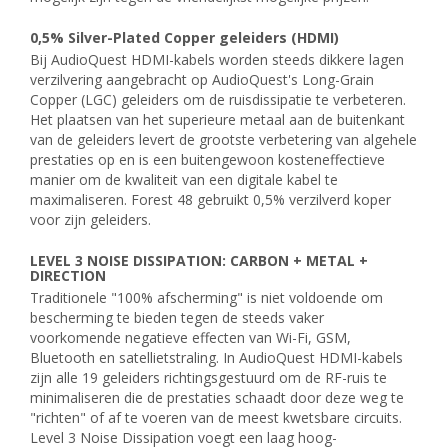
0,5% Silver-Plated Copper geleiders (HDMI)
Bij AudioQuest HDMI-kabels worden steeds dikkere lagen
verzilvering aangebracht op AudioQuest's Long-Grain
Copper (LGC) geleiders om de ruisdissipatie te verbeteren.
Het plaatsen van het superieure metaal aan de buitenkant
van de geleiders levert de grootste verbetering van algehele
prestaties op en is een buitengewoon kosteneffectieve
manier om de kwaliteit van een digitale kabel te
maximaliseren. Forest 48 gebruikt 0,5% verzilverd koper
voor zijn geleiders.
LEVEL 3 NOISE DISSIPATION: CARBON + METAL +
DIRECTION
Traditionele "100% afscherming" is niet voldoende om
bescherming te bieden tegen de steeds vaker
voorkomende negatieve effecten van Wi-Fi, GSM,
Bluetooth en satellietstraling. In AudioQuest HDMI-kabels
zijn alle 19 geleiders richtingsgestuurd om de RF-ruis te
minimaliseren die de prestaties schaadt door deze weg te
"richten" of af te voeren van de meest kwetsbare circuits.
Level 3 Noise Dissipation voegt een laag hoog-