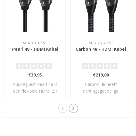
AUDIOQUEST
AUDIOQUEST
Pearl 48 - HDMI Kabel
Carbon 48 - HDMI Kabel
€39,95
€219,00
AudioQuest Pearl 48 is
Carbon 48 heeft
een flexibele HDMI 2.1
richtingsgevoelige
video-interlin..
geleiders van 5% verzilve..