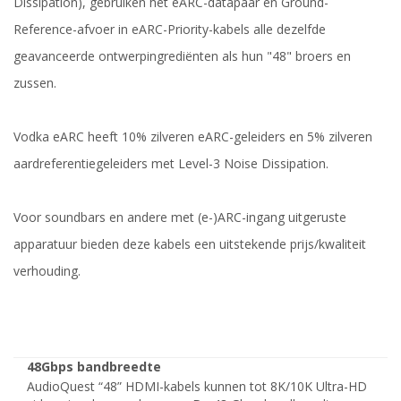
Dissipation), gebruiken het eARC-datapaar en Ground-
Reference-afvoer in eARC-Priority-kabels alle dezelfde
geavanceerde ontwerpingrediënten als hun "48" broers en
zussen.
Vodka eARC heeft 10% zilveren eARC-geleiders en 5% zilveren
aardreferentiegeleiders met Level-3 Noise Dissipation.
Voor soundbars en andere met (e-)ARC-ingang uitgeruste
apparatuur bieden deze kabels een uitstekende prijs/kwaliteit
verhouding.
48Gbps bandbreedte
AudioQuest “48” HDMI-kabels kunnen tot 8K/10K Ultra-HD