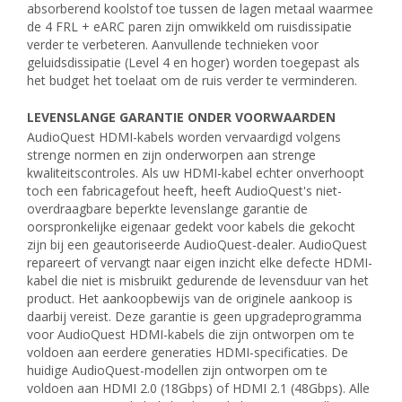
absorberend koolstof toe tussen de lagen metaal waarmee
de 4 FRL + eARC paren zijn omwikkeld om ruisdissipatie
verder te verbeteren. Aanvullende technieken voor
geluidsdissipatie (Level 4 en hoger) worden toegepast als
het budget het toelaat om de ruis verder te verminderen.
LEVENSLANGE GARANTIE ONDER VOORWAARDEN
AudioQuest HDMI-kabels worden vervaardigd volgens
strenge normen en zijn onderworpen aan strenge
kwaliteitscontroles. Als uw HDMI-kabel echter onverhoopt
toch een fabricagefout heeft, heeft AudioQuest's niet-
overdraagbare beperkte levenslange garantie de
oorspronkelijke eigenaar gedekt voor kabels die gekocht
zijn bij een geautoriseerde AudioQuest-dealer. AudioQuest
repareert of vervangt naar eigen inzicht elke defecte HDMI-
kabel die niet is misbruikt gedurende de levensduur van het
product. Het aankoopbewijs van de originele aankoop is
daarbij vereist. Deze garantie is geen upgradeprogramma
voor AudioQuest HDMI-kabels die zijn ontworpen om te
voldoen aan eerdere generaties HDMI-specificaties. De
huidige AudioQuest-modellen zijn ontworpen om te
voldoen aan HDMI 2.0 (18Gbps) of HDMI 2.1 (48Gbps). Alle