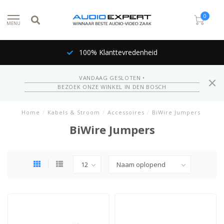
0
MENU
100% Klanttevredenheid
VANDAAG GESLOTEN •
BEZOEK ONZE WINKEL IN DEN BOSCH
Home
/
Kabels & Stroom
/
Accessoires
/
BiWire Jumpers
BiWire Jumpers