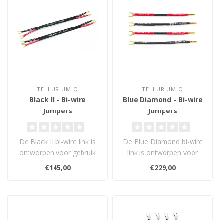
TELLURIUM Q
TELLURIUM Q
Black II - Bi-wire
Blue Diamond - Bi-wire
Jumpers
Jumpers
De Black II bi-wire link is
De Blue Diamond bi-wire
ontworpen voor gebruik
link is ontworpen voor
met Tellurium Q Black II
gebruik met Tellurium Q
€145,00
€229,00
ter ..
Blue Diam..