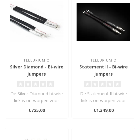
TELLURIUM Q
TELLURIUM Q
Silver Diamond - Bi-wire
Statement II - Bi-wire
Jumpers
Jumpers
De Silver Diamond bi-wire
De Statement II bi-wire
link is ontworpen voor
link is ontworpen voor
gebruik met Tellurium Q
gebruik met Tellurium Q
€725,00
€1.349,00
Silver ..
Statement..