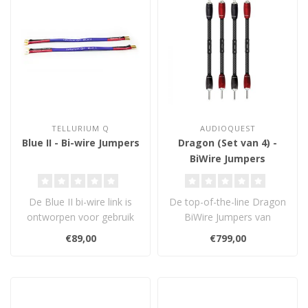
TELLURIUM Q
AUDIOQUEST
Blue II - Bi-wire Jumpers
Dragon (Set van 4) -
BiWire Jumpers
De Blue II bi-wire link is
De top-of-the-line Dragon
ontworpen voor gebruik
BiWire Jumpers van
met Tellurium Q Blue II ter
AudioQuest maken
€89,00
€799,00
ve..
gebruik van Direct..