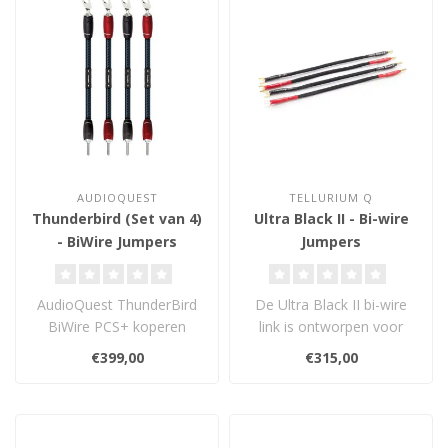
AUDIOQUEST
TELLURIUM Q
Thunderbird (Set van 4)
Ultra Black II - Bi-wire
- BiWire Jumpers
Jumpers
AudioQuest ThunderBird
De Ultra Black II bi-wire
BiWire PCS+ koperen
link is ontworpen voor
jumpers. Hiermee kan je
gebruik met Tellurium Q
€399,00
€315,00
je meestal bl..
Ultra B..