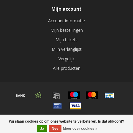
Mijn account
Account informatie
Mijn bestellingen
Mijn tickets
Mijn verlanglijst
Vergelijk
Alle producten
© Copyright 2026 Audio expert
Wij slaan cookies op om onze website te verbeteren. Is dat akkoord?
FILTERS
Ja
Nee
Meer over cookies »