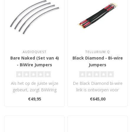
AUDIOQUEST
TELLURIUM Q
Bare Naked (Set van 4)
Black Diamond - Bi-wire
- BiWire Jumpers
Jumpers
Als het op de juiste wijze
De Black Diamond bi-wire
gebeurt, zorgt BiWiring
link is ontworpen voor
voor beter geluid voor
gebruik met Tellurium Q
€49,95
€645,00
minder..
Black Di..