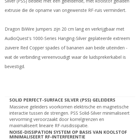
Silver (PSS) bedekt met een geleidende, met koolstof geladen
extrusie die de opname van ongewenste RF-ruis vermindert.
Dragon BiWire Jumpers zijn 20 cm lang en verkrijgbaar met
AudioQuest's 1000-Series Hanging-Silver geplateerde extreem
zuivere Red Copper spades of bananen aan beide uiteinden -
wat de verbinding vereenvoudigt waar de luidsprekerkabel is
bevestigd.
SOLID PERFECT-SURFACE SILVER (PSS) GELEIDERS
Massieve geleiders voorkomen elektrische en magnetische
interactie tussen de strengen. PSS Solid-Silver minimaliseert
vervorming veroorzaakt door korrelgrenzen en
maximaliseert lineaire RF-ruisdissipatie.
NOISE-DISSIPATION SYSTEM OP BASIS VAN KOOLSTOF
MINIMALISEERT RF-INTERFERENTIE