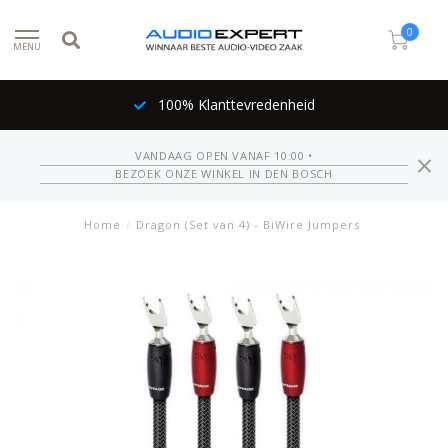
0
MENU
100% Klanttevredenheid
VANDAAG OPEN VANAF 10:00 •
BEZOEK ONZE WINKEL IN DEN BOSCH
Home
/
Dragon (Set van 4) - BiWire Jumpers