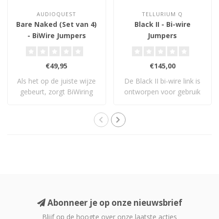
AUDIOQUEST
TELLURIUM Q
Bare Naked (Set van 4)
Black II - Bi-wire
- BiWire Jumpers
Jumpers
€49,95
€145,00
Als het op de juiste wijze
De Black II bi-wire link is
gebeurt, zorgt BiWiring
ontworpen voor gebruik
voor bete..
met Tellu..
Abonneer je op onze nieuwsbrief
Blijf op de hoogte over onze laatste acties