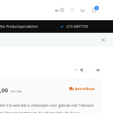
0
NL
hte Productspecialisten
073-6897729
,00
Bestelbaar
Incl. btw
nt II bi-wire link is ontworpen voor gebruik met Tellurium
 II ter vervanging van de externe links die bij uw