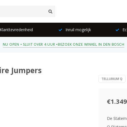
lanttevredenheid
Inruil mogelijk
Ec
NU OPEN • SLUIT OVER 4 UUR •
BEZOEK ONZE WINKEL IN DEN BOSCH
wire Jumpers
TELLURIUM Q
€1.349
De Stateme
Q Statement