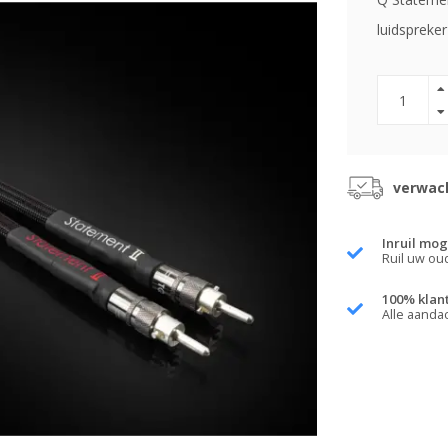
luidspreker
verwach
Inruil mog
Ruil uw ou
100% klan
Alle aanda