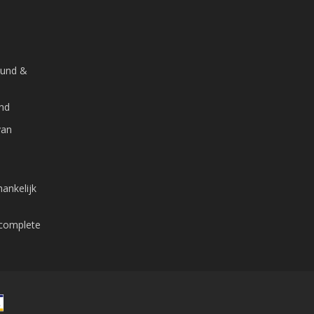
ound &
and
van
ankelijk
 complete