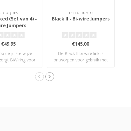
UDIOQUEST
TELLURIUM Q
ed (Set van 4) -
Black II - Bi-wire Jumpers
ire Jumpers
€49,95
€145,00
op de juiste wijze
De Black II bi-wire link is
D
zorgt BiWiring voor
ontworpen voor gebruik met
bete..
Tellu..