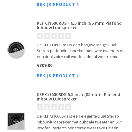
BEKIJK PRODUCT
KEF Ci160CRDS - 6,5 inch (86 mm) Plafond
Inbouw Luidspreker
De KEF Ci160CRds is een hoogwaardige Dual
Stereo-plafondluidspreker met twee tweeters en
een dual voice coil-woofer. Ideaal voor ruimtes
waar slechts één luidspreker kan worden
€309,00
geplaatst, met breed, helder en vol stereogeluid.
BEKIJK PRODUCT
KEF Ci160CSDS 6,5 inch (85mm) - Plafond
Inbouw Luidspreker
De KEF Ci160CSds is een elegante Dual Stereo
inbouwluidspreker met dubbele tweeter en 6,5”
woofer. Perfect voor stereo weergave uit één