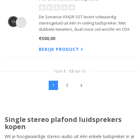
De Sonance VX62R SST levert volwaardig
stereogeluid uit één in-ceiling luidspreker. Met
dubbele tweeters, dual voice coil woofer en CDX
crossover biedt hij warme, natuurlijke klank in een
€500,00
compact, discreet design.
BEKIJK PRODUCT
Toon
1
-
12
van 16
1
2
Single stereo plafond luidsprekers
kopen
Wil je hoogwaardige stereo-audio uit één enkele luidspreker in je