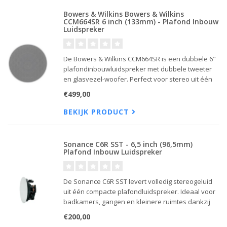
Bowers & Wilkins Bowers & Wilkins
CCM664SR 6 inch (133mm) - Plafond Inbouw
Luidspreker
De Bowers & Wilkins CCM664SR is een dubbele 6"
plafondinbouwluidspreker met dubbele tweeter
en glasvezel-woofer. Perfect voor stereo uit één
luidspreker of als surround-achterkanaal in een
€499,00
homecinema-installatie.
BEKIJK PRODUCT
Sonance C6R SST - 6,5 inch (96,5mm)
Plafond Inbouw Luidspreker
De Sonance C6R SST levert volledig stereogeluid
uit één compacte plafondluidspreker. Ideaal voor
badkamers, gangen en kleinere ruimtes dankzij
dubbele tweeters, trimless ontwerp en eenvoudig
€200,00
RotoLock®-montagesysteem.