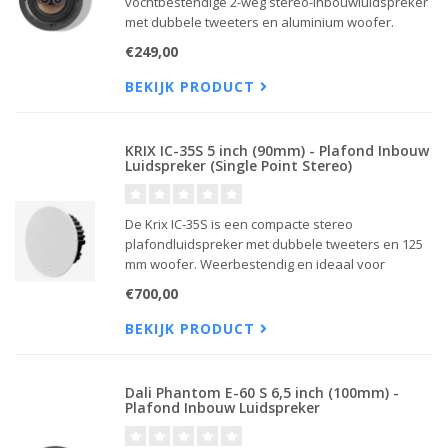
vochtbestendige 2-weg stereo-inbouwluidspreker
met dubbele tweeters en aluminium woofer.
Combineert hoogwaardig geluid met een subtiel,
€249,00
frameloos design voor binnen en buiten.
BEKIJK PRODUCT
KRIX IC-35S 5 inch (90mm) - Plafond Inbouw
Luidspreker (Single Point Stereo)
De Krix IC-35S is een compacte stereo
plafondluidspreker met dubbele tweeters en 125
mm woofer. Weerbestendig en ideaal voor
badkamers, gangen, overkappingen of
€700,00
buitengebruik.
BEKIJK PRODUCT
Dali Phantom E-60 S 6,5 inch (100mm) -
Plafond Inbouw Luidspreker