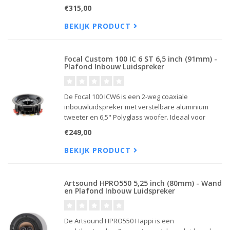
luidspreker, ideaal voor badkamers, keukens en
€315,00
compacte ruimtes.
BEKIJK PRODUCT
Focal Custom 100 IC 6 ST 6,5 inch (91mm) -
Plafond Inbouw Luidspreker
De Focal 100 ICW6 is een 2-weg coaxiale
inbouwluidspreker met verstelbare aluminium
tweeter en 6,5" Polyglass woofer. Ideaal voor
kleine tot middelgrote ruimtes, inclusief vochtige
€249,00
omgevingen.
BEKIJK PRODUCT
Artsound HPRO550 5,25 inch (80mm) - Wand
en Plafond Inbouw Luidspreker
De Artsound HPRO550 Happi is een