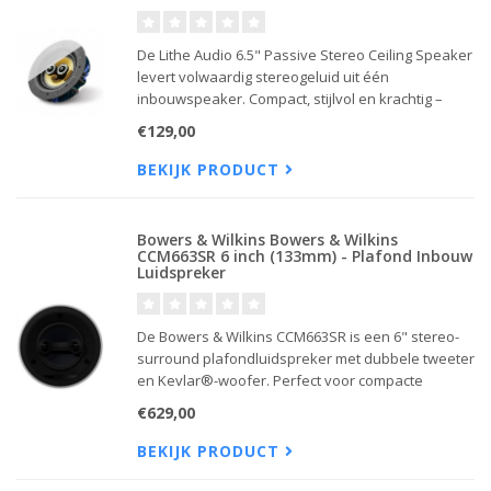
De Lithe Audio 6.5" Passive Stereo Ceiling Speaker
levert volwaardig stereogeluid uit één
inbouwspeaker. Compact, stijlvol en krachtig –
ideaal voor keukens, slaapkamers of uitbreiding
€129,00
van een Lithe Bluetooth-systeem.
BEKIJK PRODUCT
Bowers & Wilkins Bowers & Wilkins
CCM663SR 6 inch (133mm) - Plafond Inbouw
Luidspreker
De Bowers & Wilkins CCM663SR is een 6" stereo-
surround plafondluidspreker met dubbele tweeter
en Kevlar®-woofer. Perfect voor compacte
ruimtes of als surroundkanaal in een
€629,00
hoogwaardige thuisbioscoopinstallatie.
BEKIJK PRODUCT