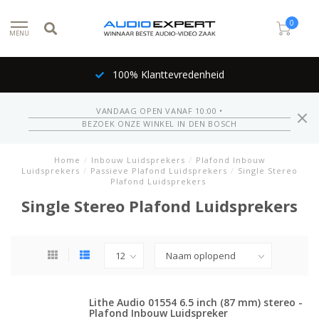
0
MENU
100% Klanttevredenheid
VANDAAG OPEN VANAF 10:00 •
BEZOEK ONZE WINKEL IN DEN BOSCH
Home
/
Inbouw Luidsprekers
/
Plafond Inbouw
Luidsprekers
/
Passieve Plafond Luidsprekers
/
Single Stereo
Plafond Luidsprekers
Single Stereo Plafond Luidsprekers
Lithe Audio 01554 6.5 inch (87 mm) stereo -
Plafond Inbouw Luidspreker