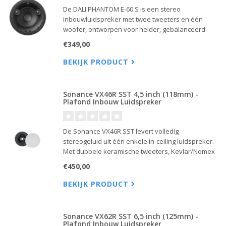
De DALI PHANTOM E-60 S is een stereo
inbouwluidspreker met twee tweeters en één
woofer, ontworpen voor helder, gebalanceerd
stereogeluid uit één compact plafondmodel –
€349,00
ideaal voor kleinere ruimtes of hoogtespeakers.
BEKIJK PRODUCT
Sonance VX46R SST 4,5 inch (118mm) -
Plafond Inbouw Luidspreker
De Sonance VX46R SST levert volledig
stereogeluid uit één enkele in-ceiling luidspreker.
Met dubbele keramische tweeters, Kevlar/Nomex
woofer en CDX crossover biedt hij helder, warm en
€450,00
ruimtelijk geluid in compact formaat.
BEKIJK PRODUCT
Sonance VX62R SST 6,5 inch (125mm) -
Plafond Inbouw Luidspreker