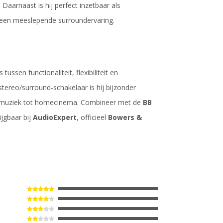
aarnaast is hij perfect inzetbaar als
 een meeslepende surroundervaring.
ussen functionaliteit, flexibiliteit en
stereo/surround-schakelaar is hij bijzonder
ndmuziek tot homecinema. Combineer met de
BB
ijgbaar bij
AudioExpert
, officieel
Bowers &