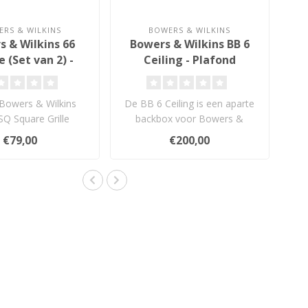
RS & WILKINS
BOWERS & WILKINS
 & Wilkins 66
Bowers & Wilkins BB 6
 (Set van 2) -
Ceiling - Plafond
lle Assembly
Inbouwbox
Bowers & Wilkins
De BB 6 Ceiling is een aparte
Q Square Grille
backbox voor Bowers &
ly maak je ronde
Wilkins CCM36x-, CCM38x-,
€79,00
€200,00
nbouwluids..
CC..