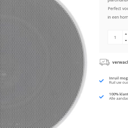
Perfect voo
in een hom
verwach
Inruil mog
Ruil uw ou
100% klan
Alle aanda