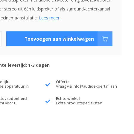
r stereo uit één luidspreker of als surround-achterkanaal
ecinema-installatie.
Lees meer..
Toevoegen aan winkelwagen
te levertijd: 1-3 dagen
elijk
Offerte
de apparatuur in
Vraag via
info@audioexpert.nl
aan
ttevredenheid
Echte winkel
cht voor u
Echte productspecialisten