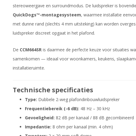
stereoweergave en surroundmodus. De luidspreker is bovendien
QuickDogs™-montagesysteem
, waarmee installatie eenvo
met dunne rand (slechts 4 mm uitsteking) kan worden overgesc
luidspreker discreet opgaat in het plafond.
De
CCM664SR
is daarmee de perfecte keuze voor situaties waar
samenkomen — ideaal voor woonkamers, keukens, slaapkame
installatieruimte.
Technische specificaties
Type:
Dubbele 2-weg plafondinbouwluidspreker
Frequentiebereik (-6 dB):
48 Hz – 30 kHz
Gevoeligheid:
82 dB per kanaal / 88 dB gecombineerd
Impedantie:
8 ohm per kanaal (min. 4 ohm)
Tweeters:
2 × 20 mm soft dome