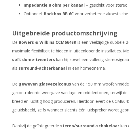
Impedantie 8 ohm per kanaal
– geschikt voor stereo
Optioneel:
Backbox BB 6C
voor verbeterde akoestische 
Uitgebreide productomschrijving
De
Bowers & Wilkins CCM664SR
is een veelzijdige dubbele
maximale flexibiliteit te bieden in uiteenlopende installaties. Me
soft dome-tweeters
kan hij zowel een volledig stereosignaa
als
surround-achterkanaal
in een homecinema.
De
geweven glasvezelconus
van de 150 mm woofer/middent
gecontroleerde weergave van lage en middentonen, terwijl de
breed en luchtig hoog produceren. Hierdoor levert de CCM664S
geluidsbeeld, zelfs wanneer slechts één luidspreker wordt gebru
Dankzij de geïntegreerde
stereo/surround-schakelaar
kan 