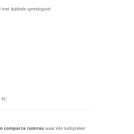
 met dubbele spreekspoel
B 6C
 in compacte ruimtes
waar één luidspreker