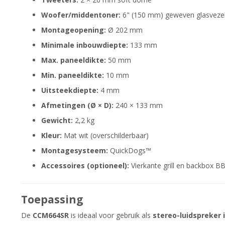
Woofer/middentoner:
6" (150 mm) geweven glasvezel
Montageopening:
Ø 202 mm
Minimale inbouwdiepte:
133 mm
Max. paneeldikte:
50 mm
Min. paneeldikte:
10 mm
Uitsteekdiepte:
4 mm
Afmetingen (Ø × D):
240 × 133 mm
Gewicht:
2,2 kg
Kleur:
Mat wit (overschilderbaar)
Montagesysteem:
QuickDogs™
Accessoires (optioneel):
Vierkante grill en backbox B
Toepassing
De
CCM664SR
is ideaal voor gebruik als
stereo-luidspreker