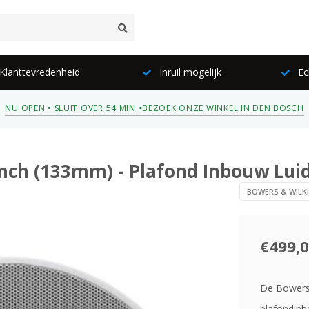
lanttevredenheid
Inruil mogelijk
Ec
NU OPEN • SLUIT OVER 54 MIN •
BEZOEK ONZE WINKEL IN DEN BOSCH
nch (133mm) - Plafond Inbouw Lui
BOWERS & WILK
€499,
De Bowers 
plafondinb