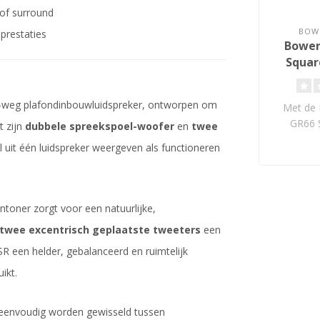
 of surround
BOWE
prestaties
Bowers
Square
Gri
 2-weg plafondinbouwluidspreker, ontworpen om
Met de 
GR66 S
t zijn
dubbele spreekspoel-woofer
en
twee
Assemb
l uit één luidspreker weergeven als functioneren
i
oner zorgt voor een natuurlijke,
twee excentrisch geplaatste tweeters
een
R een helder, gebalanceerd en ruimtelijk
ikt.
eenvoudig worden gewisseld tussen