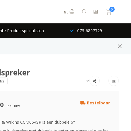
0
NL
hte Productspecialisten
073-6897729
dspreker
INS
00
Bestelbaar
Incl. btw
& Wilkins CCM664SR is een dubbele 6"
ouwluidspreker met dubbele tweeter en glasvezel-woofer.