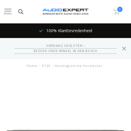
0
MENU
100% Klanttevredenheid
VANDAAG GESLOTEN •
BEZOEK ONZE WINKEL IN DEN BOSCH
Home
/
H120 - Geintegreerde Versterker