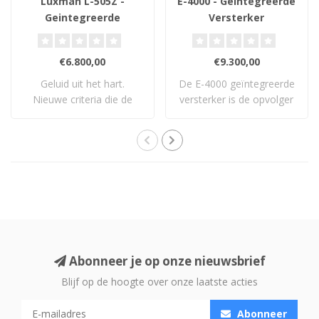
Luxman L-505Z -
E-4000 - Geintegreerde
Geintegreerde
Versterker
Versterker
€6.800,00
€9.300,00
Geluid uit het hart.
De E-4000 geïntegreerde
Nieuwe criteria die de
versterker is de opvolger
standaard opnieu..
van Accuph..
Abonneer je op onze nieuwsbrief
Blijf op de hoogte over onze laatste acties
Abonneer