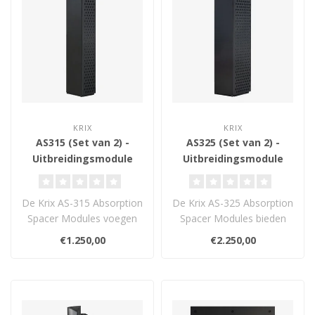
KRIX
KRIX
AS315 (Set van 2) -
AS325 (Set van 2) -
Uitbreidingsmodule
Uitbreidingsmodule
voor de MX-5 en MX-10
voor de MX-20, MX-30
en MX-40
De Krix AS-315 Absorption
De Krix AS-325 Absorption
Spacer Modules voegen
Spacer Modules bieden
630 mm extra breedte toe
meer breedte, rust en
€1.250,00
€2.250,00
aan MX-..
spreiding ..