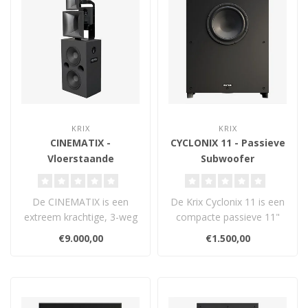
KRIX
KRIX
CINEMATIX -
CYCLONIX 11 - Passieve
Vloerstaande
Subwoofer
Luidspreker
De CINEMATIX is een
De Krix Cyclonix 11 is een
extreem krachtige, 3-weg
compacte passieve 11"
vrijstaande luidspreker
subwoofer met krachtige
€9.000,00
€1.500,00
met 2x 15" ..
basweer..