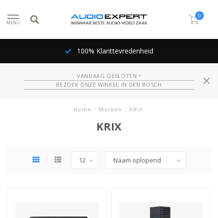
0
MENU
100% Klanttevredenheid
VANDAAG GESLOTEN •
BEZOEK ONZE WINKEL IN DEN BOSCH
Home
/
Merken
/
KRIX
KRIX