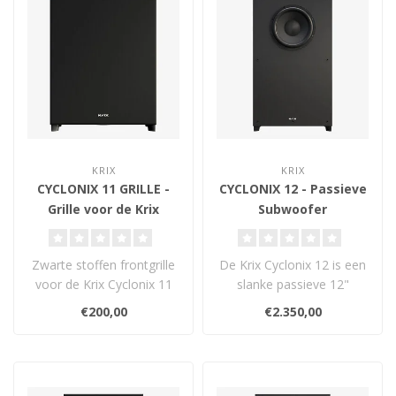
KRIX
KRIX
CYCLONIX 11 GRILLE -
CYCLONIX 12 - Passieve
Grille voor de Krix
Subwoofer
Cyclonix 11
Zwarte stoffen frontgrille
De Krix Cyclonix 12 is een
voor de Krix Cyclonix 11
slanke passieve 12"
subwoofer. Biedt
subwoofer met hoge
€200,00
€2.350,00
bescherming..
output, ideaal..