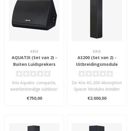
KRIX
KRIX
AQUATIX (Set van 2) -
AS200 (Set van 2) -
Buiten Luidsprekers
Uitbreidingsmodule
voor de MX-20, MX-30
en MX-40
Krix Aquatix: compacte,
De Krix AS-200 Absorption
weerbestendige outdoor-
Spacer Modules breiden
speakers met 5″ woofer
MX-20, MX-30 en MX-40
€750,00
€2.000,00
en 22 mm..
systemen ..