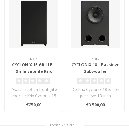
KRIX
KRIX
CYCLONIX 15 GRILLE -
CYCLONIX 18 - Passieve
Grille voor de Krix
Subwoofer
Cyclonix 15
Zwarte stoffen frontgrille
De Krix Cyclonix 18 is een
voor de Krix Cyclonix 15
passieve 18-inch
subwoofer. Biedt
subwoofer met krachtige
€250,00
€3.500,00
bescherming..
driver, diep..
Toon
1
-
12
van 60