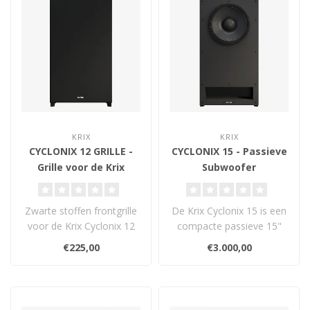
KRIX
KRIX
CYCLONIX 12 GRILLE -
CYCLONIX 15 - Passieve
Grille voor de Krix
Subwoofer
Cyclonix 12
Zwarte stoffen frontgrille
De Krix Cyclonix 15 is een
voor de Krix Cyclonix 12
compacte passieve 15"
subwoofer. Biedt
subwoofer met hoge
€225,00
€3.000,00
bescherming..
efficiëntie..