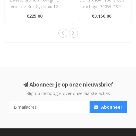
voor de Krix Cyclonix 12
krachtige 700W DSP-
subwoofer. Biedt
subwooferversterker,
€225,00
€3.150,00
bescherming..
speciaal afgestem..
Abonneer je op onze nieuwsbrief
Blijf op de hoogte over onze laatste acties
Abonneer