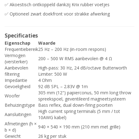
✅ Akoestisch ontkoppeld dankzij Krix rubber voetjes
✅ Optioneel zwart doekfront voor strakke afwerking
Specificaties
Eigenschap
Waarde
Frequentiebereik
25 Hz – 200 Hz (in-room respons)
Vermogen
200 – 500 W RMS aanbevolen @ 4 Ω
(versterker)
Aanbevolen
High-pass: 30 Hz, 24 dB/octave Butterworth
filtering
Limiter: 500 W
Impedantie
4 Ohm
Gevoeligheid
92 dB SPL – 2.83V @ 1m
305 mm (12") papierconus, 50 mm long throw
Woofer
spreekspoel, geventileerd magneetsysteem
Behuizingstype
Bass reflex, dual down-firing poorten
High current spring terminals (5 mm / tot
Aansluitingen
10AWG kabel)
Afmetingen (h ×
940 × 540 × 190 mm (210 mm met grille)
b × d)
Gewicht
26 kg per stuk