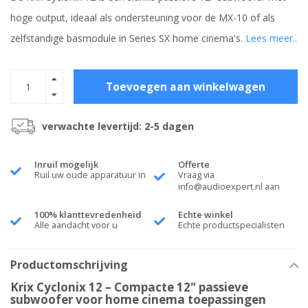
hoge output, ideaal als ondersteuning voor de MX-10 of als
zelfstandige basmodule in Series SX home cinema's.
Lees meer..
Toevoegen aan winkelwagen
verwachte levertijd: 2-5 dagen
Inruil mogelijk
Offerte
Ruil uw oude apparatuur in
Vraag via
info@audioexpert.nl
aan
100% klanttevredenheid
Echte winkel
Alle aandacht voor u
Echte productspecialisten
Productomschrijving
Krix Cyclonix 12 – Compacte 12" passieve
subwoofer voor home cinema toepassingen