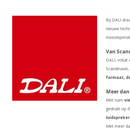
Bij DALI dra
nieuwe techn
meeslepender
Van Scand
DALI, voluit
Scandinavië,
formaat, de
Meer dan 
Met ruim
vi
gedrukt op d
luidspreker
Met meer d