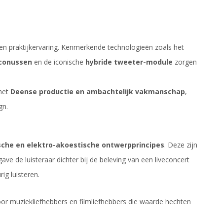
g en praktijkervaring. Kenmerkende technologieën zoals het
conussen
en de iconische
hybride tweeter-module
zorgen
 met
Deense productie en ambachtelijk vakmanschap
,
gn.
che en elektro-akoestische ontwerpprincipes
. Deze zijn
ve de luisteraar dichter bij de beleving van een liveconcert
ig luisteren.
or muziekliefhebbers en filmliefhebbers die waarde hechten