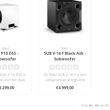
DALI
DALI
 P10 DSS -
SUB V-16 F Black Ash -
bwoofer
Subwoofer
SUB P-10 DSS is
De DALI SUB V-16 F is een
en met het doel
compromisloze high-end
aarden te zetten
subwoofer met een 16-inch
3.299,00
€4.999,00
oor de ..
long-..
Toon
61
-
66
van 66