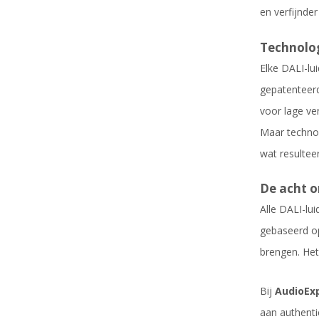
en verfijnder
Technolo
Elke DALI-lu
gepatentee
voor lage ver
Maar technol
wat resultee
De acht o
Alle DALI-lu
gebaseerd op
brengen. Het 
Bij
AudioExp
aan authenti