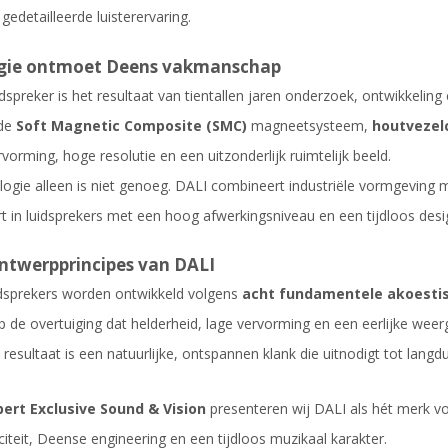
 gedetailleerde luisterervaring.
gie ontmoet Deens vakmanschap
idspreker is het resultaat van tientallen jaren onderzoek, ontwikkelin
rde
Soft Magnetic Composite (SMC)
magneetsysteem,
houtvezel
vorming, hoge resolutie en een uitzonderlijk ruimtelijk beeld.
ogie alleen is niet genoeg. DALI combineert industriële vormgeving
rt in luidsprekers met een hoog afwerkingsniveau en een tijdloos desi
ntwerpprincipes van DALI
idsprekers worden ontwikkeld volgens
acht fundamentele akoestis
 de overtuiging dat helderheid, lage vervorming en een eerlijke weerga
resultaat is een natuurlijke, ontspannen klank die uitnodigt tot langdur
ert Exclusive Sound & Vision
presenteren wij DALI als hét merk vo
citeit, Deense engineering en een tijdloos muzikaal karakter.