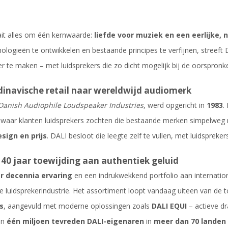
ait alles om één kernwaarde:
liefde voor muziek en een eerlijke
ologieën te ontwikkelen en bestaande principes te verfijnen, streeft
 te maken – met luidsprekers die zo dicht mogelijk bij de oorspronke
inavische retail naar wereldwijd audiomerk
Danish Audiophile Loudspeaker Industries
, werd opgericht in
1983
.
 waar klanten luidsprekers zochten die bestaande merken simpelweg 
sign en prijs
. DALI besloot die leegte zelf te vullen, met luidsprekers
40 jaar toewijding aan authentiek geluid
er decennia ervaring
en een indrukwekkend portfolio aan internatio
e luidsprekerindustrie. Het assortiment loopt vandaag uiteen van de 
s
, aangevuld met moderne oplossingen zoals
DALI EQUI
– actieve dr
an
één miljoen tevreden DALI-eigenaren
in
meer dan 70 landen