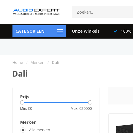
ctspecialisten
CATEGORIEËN
073-6897729
Onze Winkels
100% K
Home
/
Merken
/
Dali
Dali
Prijs
Min: €
0
Max: €
20000
Merken
Alle merken