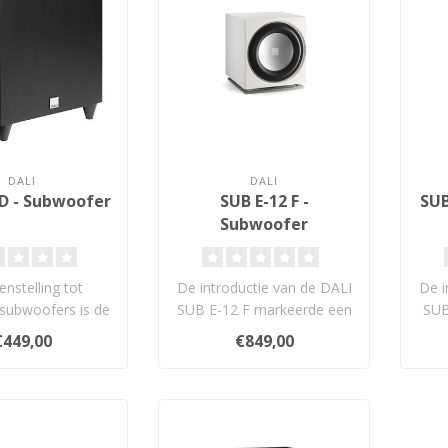
DALI
DALI
 D - Subwoofer
SUB E-12 F -
SUB
Subwoofer
enstelling tot
De introductie van de DALI
De i
subwoofers is de
SUB E-12 F markeerde een
SUB
D ontwikkeld om
nieuwe fase in wat er op
nieu
€449,00
€849,00
en goed ..
dit..