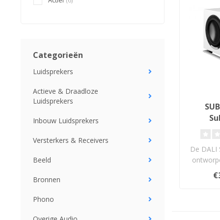
Actief
(6)
Categorieën
Luidsprekers
Actieve & Draadloze
Luidsprekers
SUB
Su
Inbouw Luidsprekers
Versterkers & Receivers
De DALI 
Beeld
ontworp
om stand
€
Bronnen
v
Phono
Overige Audio