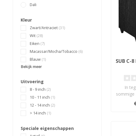
Dali
Kleur
Zwart/Antraciet
(31)
Wit
(28)
Eiken
(7)
Macassar/Mocha/Tobacco
(6)
Blauw
(1)
SUB C-8
Bekijk meer
Uitvoering
In teg
8 - 9 inch
(2)
sommige 
10 - 11 inch
(1)
SUB C-8 
12 - 14 inch
(2)
ev
> 14 inch
(1)
Speciale eigenschappen