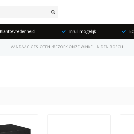
lanttevredenheid
Inruil mogelijk
Ec
VANDAAG GESLOTEN •
BEZOEK ONZE WINKEL IN DEN BOSCH