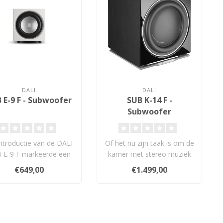
DALI
DALI
 E-9 F - Subwoofer
SUB K-14 F -
Subwoofer
ntroductie van de DALI
Of het nu zijn taak is om de
 E-9 F markeerde een
kamer met stereo muziek
we fase in wat er op dit
te vullen of met de subtiel..
€649,00
€1.499,00
..