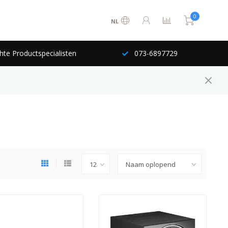
0
NL
hte Productspecialisten
073-6897729